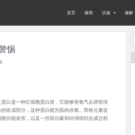
首页
健闻
议健
健解
警惕
识
红蛋白是一种红细胞蛋白质，它能够将氧气从肺部传
白的组成部分，这种蛋白能为肌肉供氧，而铁元素促
细胞功能发挥，以及一些荷尔蒙和结缔组织合成过程