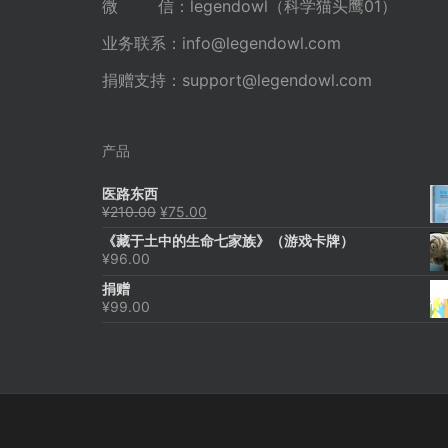
微 信：legendowl（科学猫头鹰01）
业务联系：
info@legendowl.com
捐赠支持：
support@legendowl.com
产品
医路东西
原
当
¥
210.00
¥
75.00
价
前
《藏于土中的生命七家族》（游戏卡牌）
为：
价
¥
96.00
¥210.00。
格
为：
捐赠
¥75.00。
¥
99.00