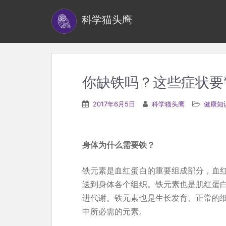
S
科学猫头鹰
k
i
p
t
o
你缺铁吗？这些症状要
m
a
2017年6月5日
科学猫头鹰
健康知
i
n
c
身体为什么需要铁？
o
n
铁元素是血红蛋白的重要组成部分，血
t
送到身体各个组织。铁元素也是肌红蛋
e
进代谢。铁元素也是生长发育、正常的
n
中所必需的元素。
t