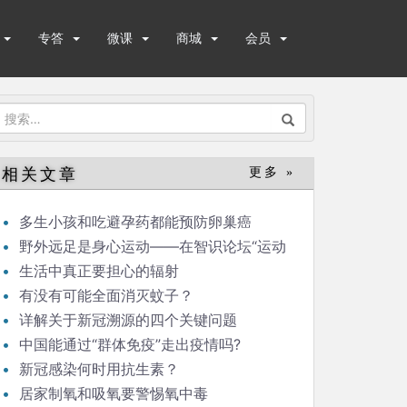
专答
微课
商城
会员
搜
索：
相关文章
更多 »
多生小孩和吃避孕药都能预防卵巢癌
野外远足是身心运动——在智识论坛“运动
与健康”的发言
生活中真正要担心的辐射
有没有可能全面消灭蚊子？
详解关于新冠溯源的四个关键问题
中国能通过“群体免疫”走出疫情吗?
新冠感染何时用抗生素？
居家制氧和吸氧要警惕氧中毒