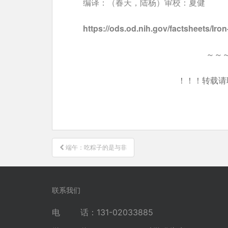
编译：（春天，陆杨）审校：夏健
https://ods.od.nih.gov/factsheets/Iro
～～
！！！转载请
文
端午：吃粽子的是与非
章
导
航
联系我们
电 话：131-02033885