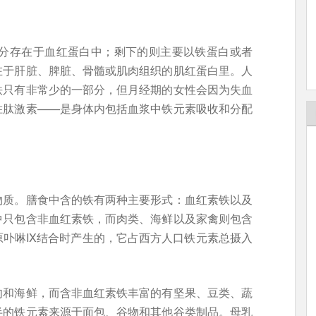
部分存在于血红蛋白中；剩下的则主要以铁蛋白或者
在于肝脏、脾脏、骨髓或肌肉组织的肌红蛋白里。人
铁只有非常少的一部分，但月经期的女性会因为失血
胜肽激素——是身体内包括血浆中铁元素吸收和分配
物质。膳食中含的铁有两种主要形式：血红素铁以及
中只包含非血红素铁，而肉类、海鲜以及家禽则包含
卟啉IX结合时产生的，它占西方人口铁元素总摄入
肉和海鲜，而含非血红素铁丰富的有坚果、豆类、蔬
半的铁元素来源于面包、谷物和其他谷类制品。母乳