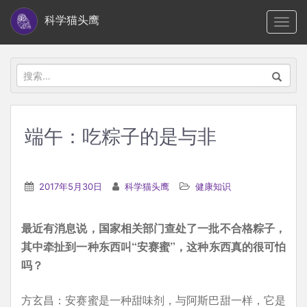
S
科学猫头鹰
TOGG
k
i
p
搜
t
索：
o
m
端午：吃粽子的是与非
a
i
n
2017年5月30日
科学猫头鹰
健康知识
c
o
最近有消息说，国家相关部门查处了一批不合格粽子，
n
其中牵扯到一种东西叫“安赛蜜”，这种东西真的很可怕
t
吗？
e
n
方玄昌：安赛蜜是一种甜味剂，与阿斯巴甜一样，它是
t