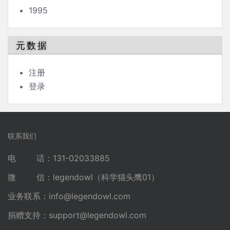
1995
元数据
注册
登录
联系我们
电 话：131-02033885
微 信：legendowl（科学猫头鹰01）
业务联系：
info@legendowl.com
捐赠支持：
support@legendowl.com