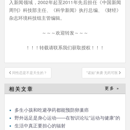
入新闻领域，2002年起至2011年先后担任《中国新闻
周刊》科技部主任、《科学新闻》执行总编、《财经》
杂志环境科技组主管编辑。
～～～欢迎转发～～～
！！！转载请联系我们获取授权！！！
文
同性恋是不是天生的？
“诺如”来袭 无药可医
章
导
相关文章
更多 »
航
多生小孩和吃避孕药都能预防卵巢癌
野外远足是身心运动——在智识论坛“运动与健康”的
发言
生活中真正要担心的辐射