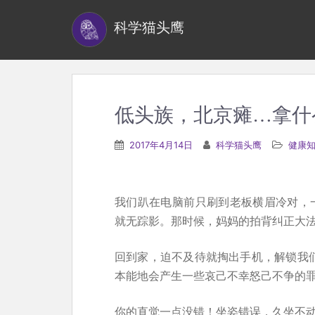
S
科学猫头鹰
k
i
p
t
o
低头族，北京瘫…拿什
m
a
2017年4月14日
科学猫头鹰
健康
i
n
c
我们趴在电脑前只刷到老板横眉冷对，一
o
就无踪影。那时候，妈妈的拍背纠正大
n
t
回到家，迫不及待就掏出手机，解锁我们
e
本能地会产生一些哀己不幸怒己不争的
n
你的直觉一点没错！坐姿错误，久坐不
t