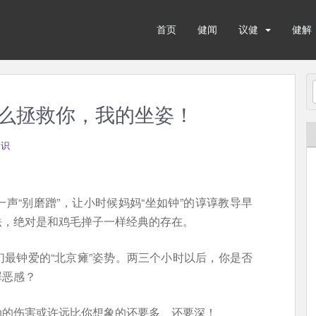
首页
健闻
议健
健解
么拯救你，我的坐姿！
知识
声“别磨蹭”，让小时候妈妈“坐如钟”的谆谆教导早
法，绝对是和鸡毛掸子一样经典的存在。
最钟爱的“北京瘫”姿势。两三个小时以后，你是否
罪恶感？
动的伤害或许远比你想象的还要多、还要深！