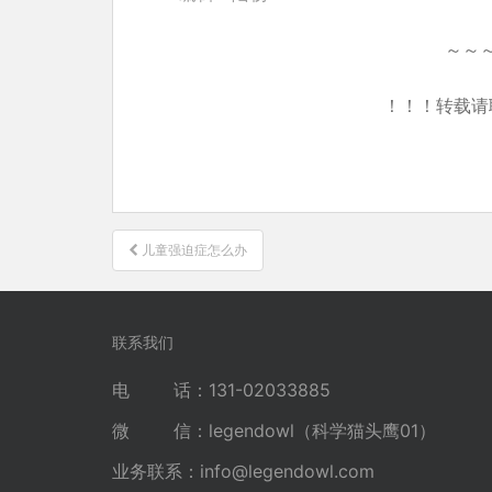
～～
！！！转载请
文
儿童强迫症怎么办
章
导
航
联系我们
电 话：131-02033885
微 信：legendowl（科学猫头鹰01）
业务联系：
info@legendowl.com