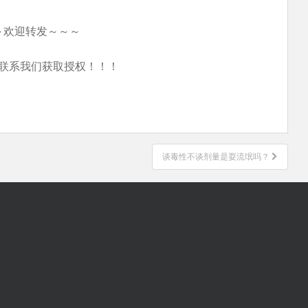
～欢迎转发～～～
联系我们获取授权！！！
谈毒性不谈剂量是耍流氓吗？