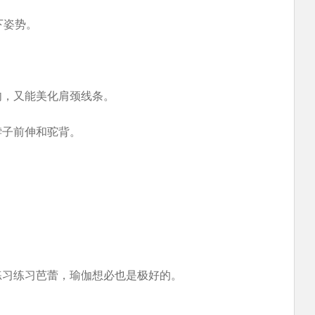
下姿势。
肉，又能美化肩颈线条。
脖子前伸和驼背。
练习练习芭蕾，瑜伽想必也是极好的。