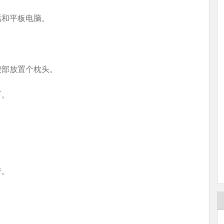
话和平板电脑。
腰部放置个枕头。
下。
。
行。