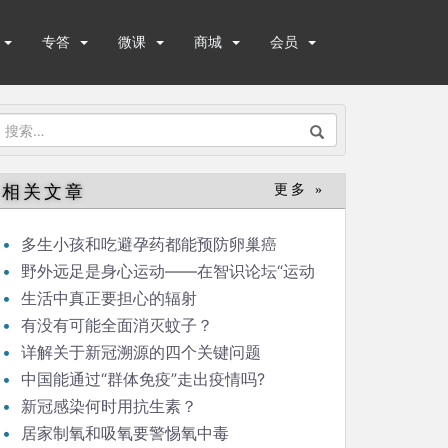
专答
微课
商城
会员
搜
索：
相关文章
更多 »
多生小孩和吃避孕药都能预防卵巢癌
野外远足是身心运动——在智识论坛“运动
与健康”的发言
生活中真正要担心的辐射
有没有可能全面消灭蚊子？
详解关于新冠溯源的四个关键问题
中国能通过“群体免疫”走出疫情吗?
新冠感染何时用抗生素？
居家制氧和吸氧要警惕氧中毒