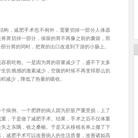
结构，减肥手术也不例外，需要切掉一部分人体器
是将胃切掉一部分，保留的胃不再像之前的囊袋，而
一部分胃的同时，把胃的出口改道到下游的小肠上。
也容易吃饱。一是因为胃的容量减少了，盛不下太多
产生饥饿感的激素减少，空腹的时候不再变得那么饥
面积减少，降低了热量的吸收。
一个病例。一个肥胖的病人因为肝脏严重受损，上了
减重，于是做了减肥手术。结果，手术之后不仅体重
是失之东隅，收之桑榆。于是又从移植名单上撤了下
示，减肥手术可以改善病人的生活质量，改善诸如高