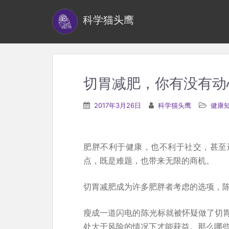
S
科学猫头鹰
k
i
p
t
o
切胃减肥，你有没有动
m
a
2017年3月26日
科学猫头鹰
健康
i
n
c
肥胖不利于健康，也不利于社交，甚至
o
点，既是难题，也带来无限的商机。
n
t
切胃减肥成为许多肥胖者考虑的选项，
e
瘦成一道闪电的陈光标就被怀疑做了切
n
处大于风险的情况下才能获益。那么哪
t