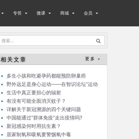
专答
微课
商城
会员
搜
索：
相关文章
更多 »
多生小孩和吃避孕药都能预防卵巢癌
野外远足是身心运动——在智识论坛“运动
与健康”的发言
生活中真正要担心的辐射
有没有可能全面消灭蚊子？
详解关于新冠溯源的四个关键问题
中国能通过“群体免疫”走出疫情吗?
新冠感染何时用抗生素？
居家制氧和吸氧要警惕氧中毒