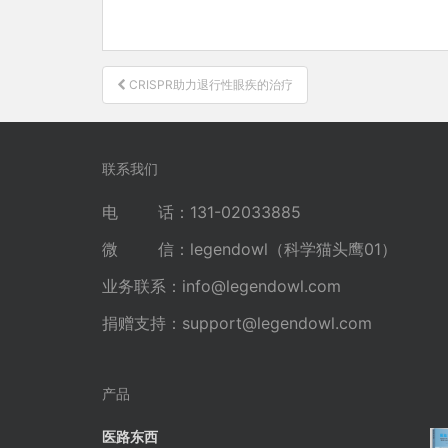
文
CRISPR助力退行性眼疾的治疗
章
导
航
联系我们
电 话：131-02033885
微 信：legendowl（科学猫头鹰01）
业务联系：
info@legendowl.com
捐赠支持：
support@legendowl.com
产品
医路东西