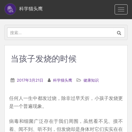
S
科学猫头鹰
TOGG
k
i
p
搜
t
索：
o
m
当孩子发烧的时候
a
i
n
2017年3月21日
科学猫头鹰
健康知识
c
o
任何人一生中都发过烧，除非过早夭折，小孩子发烧更
n
是一个普遍现象。
t
e
病毒和细菌广泛存在于我们周围，虽然看不见、摸不
n
着、闻不到、听不到，但发烧却是身体对它们实实在在
t