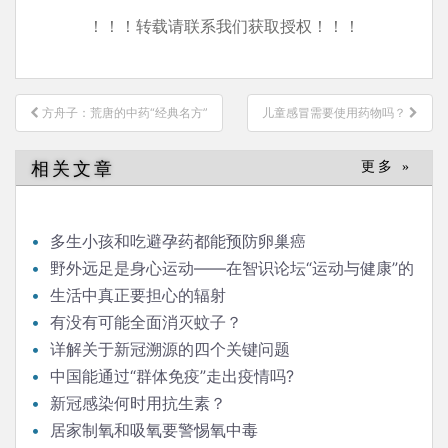
！！！转载请联系我们获取授权！！！
文
方舟子：荒唐的中药“经典名方”
儿童感冒需要使用药物吗？
章
导
相关文章
更多 »
航
多生小孩和吃避孕药都能预防卵巢癌
野外远足是身心运动——在智识论坛“运动与健康”的
发言
生活中真正要担心的辐射
有没有可能全面消灭蚊子？
详解关于新冠溯源的四个关键问题
中国能通过“群体免疫”走出疫情吗?
新冠感染何时用抗生素？
居家制氧和吸氧要警惕氧中毒