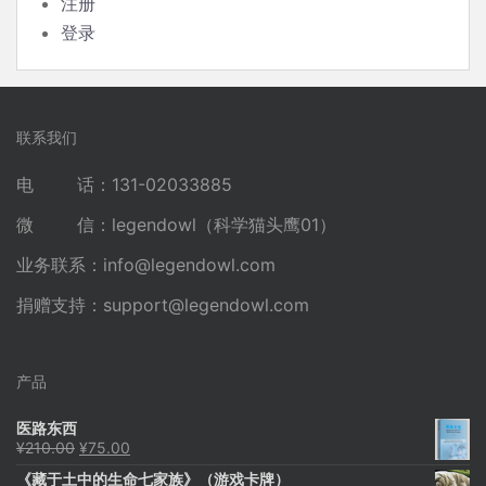
注册
登录
联系我们
电 话：131-02033885
微 信：legendowl（科学猫头鹰01）
业务联系：
info@legendowl.com
捐赠支持：
support@legendowl.com
产品
医路东西
原
当
¥
210.00
¥
75.00
价
前
《藏于土中的生命七家族》（游戏卡牌）
为：
价