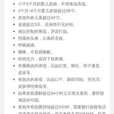
小于3个月的婴儿发烧，不管体温高低。
3个月~6个月婴儿发烧超过39℃。
其他年龄儿童超过40℃。
发烧超过3天，且病情不见好转。
难以控制的寒战，牙齿打战。
明显的头痛，止痛药无效。
呼吸困难。
嗜睡，不容易唤醒。
软弱无力，或诉下肢疼痛。
有脑膜炎的表现，比如幻觉、呕吐、脖子僵直、
皮疹等。
有脱水的表现，比如口干、眼眶凹陷、哭无泪、
皮肤弹性降低等。
如果发热缓解超过24小时之后再次发热，要怀疑
感染的可能。
发热伴有惊厥持续超过5分钟，需要拨打急救电话
或者速去急诊就诊；首次发作不超过5分钟，也需