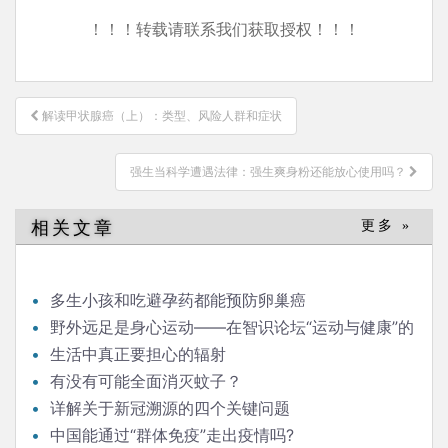
！！！转载请联系我们获取授权！！！
文
解读甲状腺癌（上）：类型、风险人群和症状
章
导
强生当科学遭遇法律：强生爽身粉还能放心使用吗？
航
相关文章
更多 »
多生小孩和吃避孕药都能预防卵巢癌
野外远足是身心运动——在智识论坛“运动与健康”的
发言
生活中真正要担心的辐射
有没有可能全面消灭蚊子？
详解关于新冠溯源的四个关键问题
中国能通过“群体免疫”走出疫情吗?