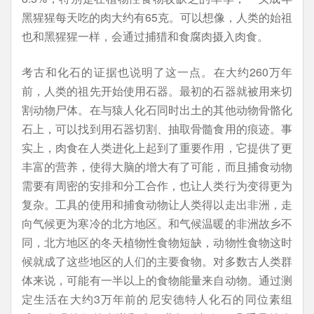
黑猩猩每天吃的肉大约有65克。可以想像，人类的始祖
也和黑猩猩一样，会通过捕猎和食腐肉摄入肉食。
考古和化石的证据也说明了这一点。在大约260万年
前，人类的祖先开始使用石器。最初的石器就被用来切
割动物尸体。在与猿人化石同时出土的其他动物骨骼化
石上，可以找到用石器切割、抽取骨髓食用的痕迹。事
实上，肉食在人类进化上起到了重要作用，它提供了更
丰富的营养，使得大脑的增大有了可能，而且捕食动物
需要有周密的安排和分工合作，也让人类行为变得更为
复杂。工具的使用和捕食动物让人类得以走出非洲，走
向气候更为寒冷的北方地区。和气候温暖的非洲故乡不
同，北方地区的冬天植物性食物短缺，动物性食物这时
候就成了这些地区的人们的主要食物。对多数古人类群
体来说，可能有一半以上的食物能量来自动物。通过测
定生活在大约3万年前的尼安德特人化石的同位素组