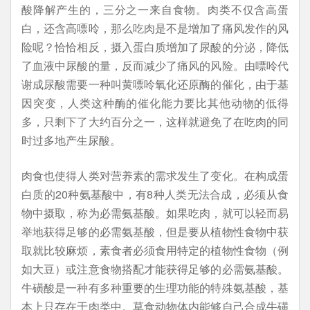
酸降解产生的，三分之一来自食物。肉类不仅含高蛋
白，还含高嘌呤，那么吃肉是不是增加了痛风发作的风
险呢？恰恰相反，摄入蛋白质增加了尿酸的分泌，降低
了血液中尿酸的量，反而减少了痛风的风险。由嘌呤代
谢成尿酸需要一种叫黄嘌呤氧化还原酶的催化，由于基
因突变，人类这种酶的催化能力要比其他动物的低得
多，只剩下了大约百分之一，这样就避免了在吃肉的同
时过多地产生尿酸。
肉食也使得人类对营养素的需求发生了变化。在构成蛋
白质的20种氨基酸中，有8种人类无法合成，必须从食
物中摄取，称为必需氨基酸。如果吃肉，就可以轻而易
举地获得足够的必需氨基酸，但是要从植物性食物中获
取就比较麻烦，素食者必须食用特定的植物性食物（例
如大豆）或注意食物搭配才能获得足够的必需氨基酸。
牛磺酸是一种有多种重要的生理功能的特殊氨基酸，基
本上只存在于肉类中。草食动物体内能够自己合成牛磺