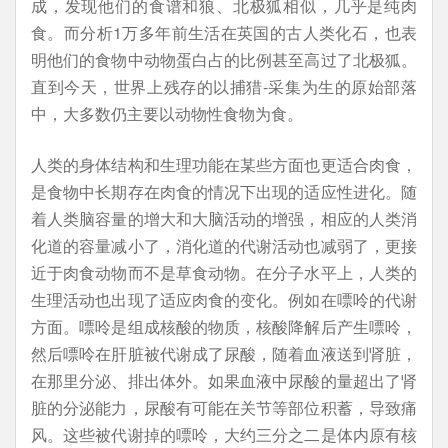
成，发现他们的食谱和狼、北极狐相似，几乎是纯肉
食。而分析1万多年前生活在英国的古人类化石，也表
明他们的食物中动物蛋白占的比例甚至高过了北极狐。
直到今天，世界上残存的以捕猎-采集为生的原始部落
中，大多数仍主要以动物性食物为食。
人类的身体结构和生理功能在某些方面也更适合肉食，
是食物中长期存在肉食的情况下出现的适应性进化。随
着人类脑容量的增大和大脑活动的增强，相应的人类消
化道的容量减小了，消化道的代谢活动也减弱了，更接
近于肉食动物而不是草食动物。在分子水平上，人类的
生理活动也出现了适应肉食的变化。例如在嘌呤的代谢
方面。嘌呤是组成核酸的物质，核酸降解后产生嘌呤，
然后嘌呤在肝脏被代谢成了尿酸，随着血液送到肾脏，
在那里分泌、排出体外。如果血液中尿酸的量超出了肾
脏的分泌能力，尿酸有可能在关节等部位积蓄，导致痛
风。这些被代谢掉的嘌呤，大约三分之二是体内原有核