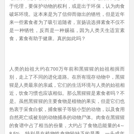
于伦理，要保护动物的权利，或是出于环保，认为肉食
破坏环境。这本来是为了信仰而做出的牺牲，但是近年
来一些素食者为了吸引追随者，宣扬说选择素食不仅不
是一种牺牲，反而是一种赐福，因为人类天生适宜素
食，素食有助于健康。真的如此吗？
人类的始祖大约在700万年前和黑猩猩的始祖相揖而
别，走上了不同的进化道路。在所有现存动物中，黑猩
猩是人类最亲的亲戚，它们的生活环境与人类的始祖相
近，饮食习惯也应该相似。那么黑猩猩是素食者吗？不
是。虽然黑猩猩的主要食物是植物的果实，但是它们也
热衷于采食白蚁，捕食猴子等较小型的动物，以及食用
自然死亡或被别的动物捕杀的动物尸体。肉食在黑猩猩
的食谱中占了相当的份量，大约占了食物总能量的4～
8.5%，特别是在植物性食物较缺乏的旱季，一头成年