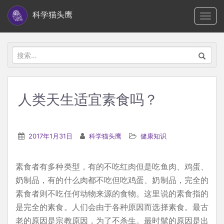
S
科学猫头鹰
TOGG
k
i
p
搜
t
索：
o
m
人类天生适宜素食吗？
a
i
n
2017年1月31日
科学猫头鹰
健康知识
c
o
素食者有多种类型，有的不吃红肉但是吃鱼肉、鸡蛋、
n
奶制品，有的什么肉都不吃但吃鸡蛋、奶制品，完全的
t
素食者则不吃任何动物来源的食物。这里说的素食指的
e
是完全的素食。人们会由于各种原因而选择素食。最古
n
老的原因是宗教原因，为了不杀生。最时髦的原因是出
t