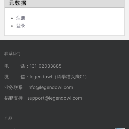
元数据
注册
登录
联系我们
电 话：131-02033885
微 信：legendowl（科学猫头鹰01）
业务联系：
info@legendowl.com
捐赠支持：
support@legendowl.com
产品