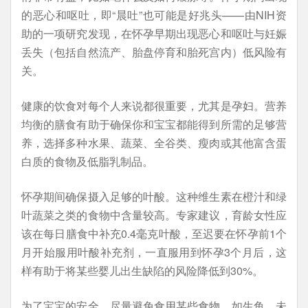
的恶心和呕吐，即“晨吐”也可能是好兆头——由NIH资
助的一项研究发现，在怀孕早期出现恶心和呕吐与妊娠
丢失（包括自然流产、胎盘停育和胎死宫内）低风险有
关。
健康的饮食对每个人来说都很重要，尤其是孕妇。营养
均衡的膳食有助于确保你和宝宝都能得到所需的足够营
养，选择多种水果、蔬菜、全谷类、瘦肉或其他富含蛋
白质的食物及低脂乳制品。
怀孕期间确保摄入足够的叶酸。这种维生素在橙汁和绿
叶蔬菜之类的食物中含量较高。专家建议，育龄女性应
该在每日膳食中补充0.4毫克叶酸，至迟要在怀孕前1个
月开始服用叶酸补充剂，一直服用到怀孕3个月后，这
样有助于将某些婴儿出生缺陷的风险降低到30%。
为了宝宝的安全，尽量避免食用某些食物，如生鱼、未