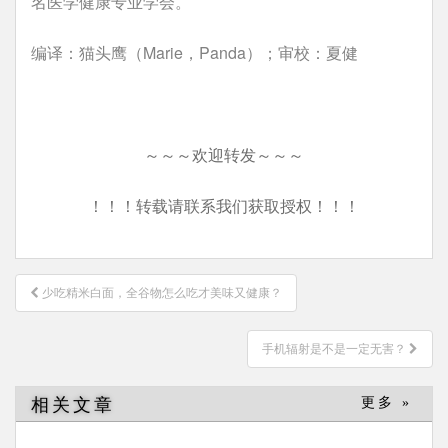
名医学健康专业学会。
编译：猫头鹰（Marie，Panda）；审校：夏健
～～～欢迎转发～～～
！！！转载请联系我们获取授权！！！
文
少吃精米白面，全谷物怎么吃才美味又健康？
章
导
手机辐射是不是一定无害？
航
相关文章
更多 »