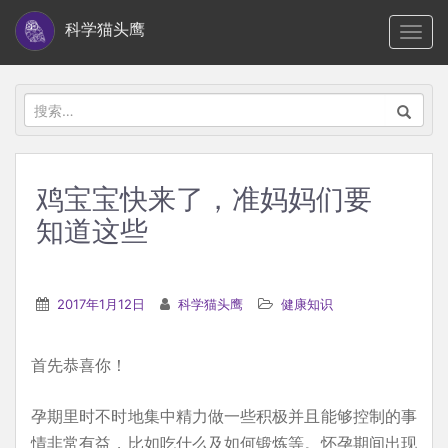
S
科学猫头鹰
TOGG
k
i
p
搜
t
索：
o
m
鸡宝宝快来了，准妈妈们要
a
知道这些
i
n
c
2017年1月12日
科学猫头鹰
健康知识
o
n
t
首先恭喜你！
e
孕期里时不时地集中精力做一些积极并且能够控制的事
n
情非常有益，比如吃什么及如何锻炼等。怀孕期间出现
t