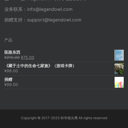
业务联系：
info@legendowl.com
捐赠支持：
support@legendowl.com
产品
医路东西
原
当
¥
210.00
¥
75.00
价
前
《藏于土中的生命七家族》（游戏卡牌）
为：
价
¥
96.00
¥210.00。
格
为：
捐赠
¥75.00。
¥
99.00
Copyright © 2017-2023 科学猫头鹰 All rights reserved