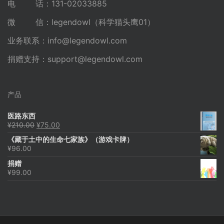
电 话：131-02033885
微 信：legendowl（科学猫头鹰01）
业务联系：
info@legendowl.com
捐赠支持：
support@legendowl.com
产品
医路东西
原
当
¥
210.00
¥
75.00
价
前
《藏于土中的生命七家族》（游戏卡牌）
为：
价
¥
96.00
¥210.00。
格
为：
捐赠
¥75.00。
¥
99.00