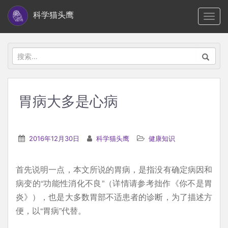
S
科学猫头鹰
TOGG
k
i
p
搜
t
索：
o
m
胃病大多是心病
a
i
n
2016年12月30日
科学猫头鹰
健康知识
c
o
首先说明一点，本文所说的胃病，是指没有确定病因和
n
病变的“功能性消化不良”（详情请参考拙作《你不是胃
t
炎》），也是大多数胃部不适患者的诊断，为了描述方
e
便，以“胃病”代替。
n
t