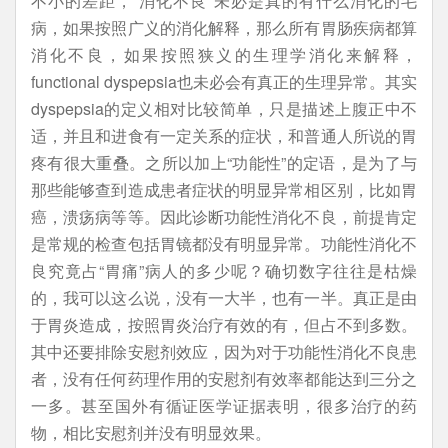
不小的差距，“消化不良”未必是真的有什么消化的毛
病，如果按照广义的消化解释，那么所有胃肠疾病都算
消化不良，如果按照狭义的生理学消化来解释，
functional dyspepsia也未必会有真正的生理异常。其实
dyspepsia的定义相对比较简单，只是描述上腹正中不
适，并且和进食有一定关系的症状，和普通人所说的胃
疼有很大重叠。之所以加上“功能性”的定语，是为了与
那些能够查到造成患者症状的明显异常相区别，比如胃
癌，溃疡病等等。因此诊断功能性消化不良，前提肯定
是常规的检查包括胃镜都没有明显异常。功能性消化不
良究竟占“胃痛”病人的多少呢？确切数字往往是枯燥
的，我可以这么说，没有一大半，也有一半。真正是由
于胃炎造成，按照胃炎治疗有效的有，但占不到多数。
其中还要排除安慰剂效应，因为对于功能性消化不良患
者，没有任何药理作用的安慰剂有效率都能达到三分之
一多。甚至国外有循证医学证据表明，很多治疗的药
物，相比安慰剂并没有明显效果。