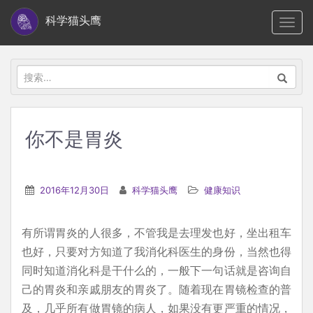
S
科学猫头鹰
TOGG
k
i
p
搜
t
索：
o
m
你不是胃炎
a
i
n
2016年12月30日
科学猫头鹰
健康知识
c
o
有所谓胃炎的人很多，不管我是去理发也好，坐出租车
n
也好，只要对方知道了我消化科医生的身份，当然也得
t
同时知道消化科是干什么的，一般下一句话就是咨询自
e
己的胃炎和亲戚朋友的胃炎了。随着现在胃镜检查的普
n
及，几乎所有做胃镜的病人，如果没有更严重的情况，
t