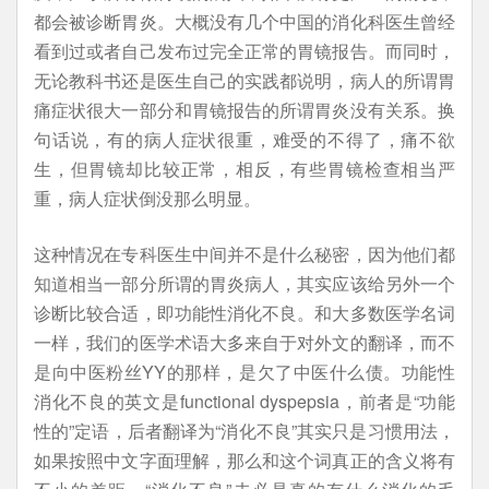
都会被诊断胃炎。大概没有几个中国的消化科医生曾经
看到过或者自己发布过完全正常的胃镜报告。而同时，
无论教科书还是医生自己的实践都说明，病人的所谓胃
痛症状很大一部分和胃镜报告的所谓胃炎没有关系。换
句话说，有的病人症状很重，难受的不得了，痛不欲
生，但胃镜却比较正常，相反，有些胃镜检查相当严
重，病人症状倒没那么明显。
这种情况在专科医生中间并不是什么秘密，因为他们都
知道相当一部分所谓的胃炎病人，其实应该给另外一个
诊断比较合适，即功能性消化不良。和大多数医学名词
一样，我们的医学术语大多来自于对外文的翻译，而不
是向中医粉丝YY的那样，是欠了中医什么债。功能性
消化不良的英文是functional dyspepsia，前者是“功能
性的”定语，后者翻译为“消化不良”其实只是习惯用法，
如果按照中文字面理解，那么和这个词真正的含义将有