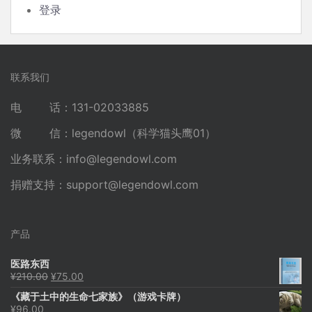
登录
联系我们
电 话：131-02033885
微 信：legendowl（科学猫头鹰01）
业务联系：
info@legendowl.com
捐赠支持：
support@legendowl.com
产品
医路东西
原
当
¥
210.00
¥
75.00
价
前
《藏于土中的生命七家族》（游戏卡牌）
为：
价
¥
96.00