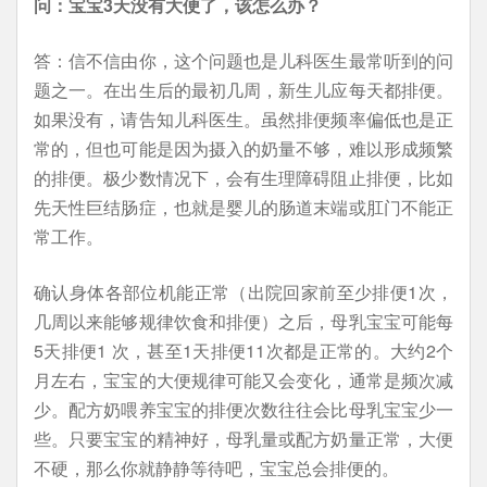
问：宝宝3天没有大便了，该怎么办？
答：信不信由你，这个问题也是儿科医生最常听到的问
题之一。在出生后的最初几周，新生儿应每天都排便。
如果没有，请告知儿科医生。虽然排便频率偏低也是正
常的，但也可能是因为摄入的奶量不够，难以形成频繁
的排便。极少数情况下，会有生理障碍阻止排便，比如
先天性巨结肠症，也就是婴儿的肠道末端或肛门不能正
常工作。
确认身体各部位机能正常（出院回家前至少排便1次，
几周以来能够规律饮食和排便）之后，母乳宝宝可能每
5天排便1 次，甚至1天排便11次都是正常的。大约2个
月左右，宝宝的大便规律可能又会变化，通常是频次减
少。配方奶喂养宝宝的排便次数往往会比母乳宝宝少一
些。只要宝宝的精神好，母乳量或配方奶量正常，大便
不硬，那么你就静静等待吧，宝宝总会排便的。