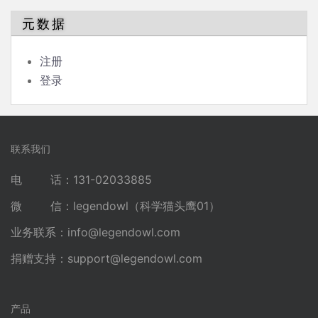
元数据
注册
登录
联系我们
电 话：131-02033885
微 信：legendowl（科学猫头鹰01）
业务联系：
info@legendowl.com
捐赠支持：
support@legendowl.com
产品