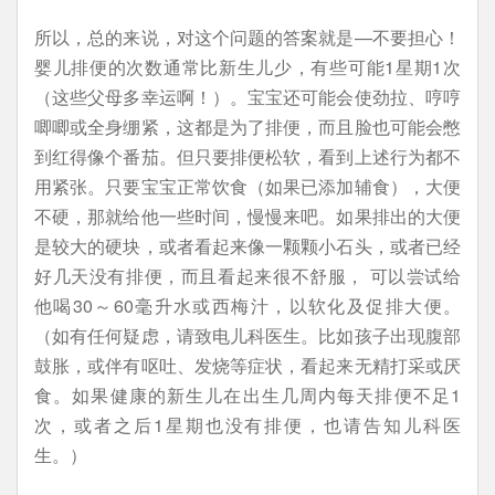
所以，总的来说，对这个问题的答案就是—不要担心！
婴儿排便的次数通常比新生儿少，有些可能1星期1次
（这些父母多幸运啊！）。宝宝还可能会使劲拉、哼哼
唧唧或全身绷紧，这都是为了排便，而且脸也可能会憋
到红得像个番茄。但只要排便松软，看到上述行为都不
用紧张。只要宝宝正常饮食（如果已添加辅食），大便
不硬，那就给他一些时间，慢慢来吧。如果排出的大便
是较大的硬块，或者看起来像一颗颗小石头，或者已经
好几天没有排便，而且看起来很不舒服， 可以尝试给
他喝30～60毫升水或西梅汁，以软化及促排大便。
（如有任何疑虑，请致电儿科医生。比如孩子出现腹部
鼓胀，或伴有呕吐、发烧等症状，看起来无精打采或厌
食。如果健康的新生儿在出生几周内每天排便不足1
次，或者之后1星期也没有排便，也请告知儿科医
生。）