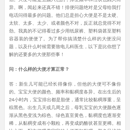
异。啊，闻起来还真不错！排便问题绝对是父母给我打
电话问得最多的问题。他们总是担心大便是不是太硬、
太软、太多、太少、或者颜色不对，反正就总觉得不对
劲。我真的不记得看过多少用纸尿裤、塑料袋甚至塑料
容器装的便便了。为了帮你搞清楚什么样的大便没问
题，以及什么时候需要致电儿科医生，以下是比你想了
解的还要多的大便那些事！
问：什么样的大便才算正常？
答：新生儿可能已经长得像你，但他的大便可不像你
的。宝宝大便的颜色、频率和黏稠度各异。在出生后的
24小时内，宝宝排出都是胎便，通常比较黏稠厚重，呈
棕黑色。出生几天或几周之后，母乳宝宝的大便颜色逐
渐从黑色变浅为棕色、绿色直至黄色，黏稠度也逐渐变
稀，从黏稠变成有小颗粒，再变成奶酪状甚至更稀。相