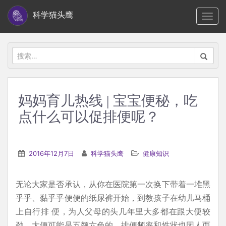
S
科学猫头鹰
TOGG
k
i
p
搜
t
索：
o
m
妈妈育儿热线 | 宝宝便秘，吃
a
点什么可以促排便呢？
i
n
c
2016年12月7日
科学猫头鹰
健康知识
o
n
t
无论大家是否承认，从你在医院第一次换下带着一堆黑
e
乎乎、黏乎乎便便的纸尿裤开始，到教孩子在幼儿马桶
n
上自行排 便，为人父母的头几年里大多都在跟大便较
t
劲。大便可能是五颜六色的，排便频率和性状也因人而