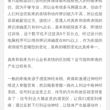
者只能根据自己曾经的疼痛体验和观察他人的经验来模
仿。因为不够专业，所以会有很多马脚露出来。但由于
人们对这些装疼的表情和动作辨识能力不高，所以也很
容易被蒙混过关。据统计，普通人对真疼和假疼表情的
辨识准确度只有50%左右，基本和瞎猜差不多。即便经
过训练，这个数字也不过提高5个百分点。经过设计的
电脑程序可以维持辨识准确度在80%以上，作为依据的
表情细节是嘴型的变化，装疼的嘴部变化比真疼单一。
真疼和装疼为什么会有表情的区别呢？这可能和疼痛的
产生过程有关。
一般的疼痛来源于感觉神经末梢。疼痛刺激通过神经纤
维进入脊髓背角，然后顺着脊髓一路向上到达中枢神经
系统。信号到达这里之后，传导的方向和效应就变得复
杂了：信号到达大脑皮质的感觉区，让我们感觉到疼
痛；通过反射下行到运动神经，让肢体产生躲避动作；