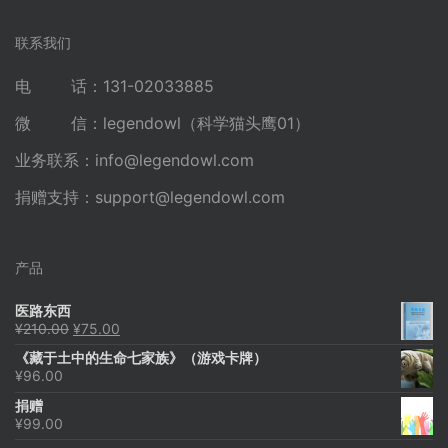
联系我们
电 话：131-02033885
微 信：legendowl（科学猫头鹰01）
业务联系：
info@legendowl.com
捐赠支持：
support@legendowl.com
产品
医路东西
原
当
¥
210.00
¥
75.00
价
前
《藏于土中的生命七家族》（游戏卡牌）
为：
价
¥
96.00
¥210.00。
格
为：
捐赠
¥75.00。
¥
99.00