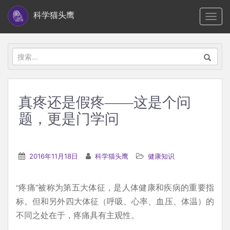
S
科学猫头鹰
TOGG
k
i
p
搜
t
索：
o
m
真疼还是假疼——这是个问
a
题，更是门学问
i
n
c
2016年11月18日
科学猫头鹰
健康知识
o
n
t
“疼痛”被称为第五大体征，是人体健康和疾病的重要指
e
标。但和另外四大体征（呼吸、心率、血压、体温）的
n
不同之处在于，疼痛具有主观性。
t