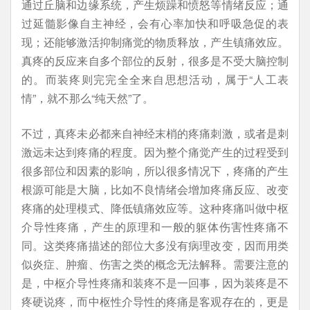
通过丘脑和边缘系统，产生烦躁和愤怒等情绪反应；通
过延髓影像自主神经，会有心率加快和呼吸急促的表
现；还能够激活抑制痛觉的物质释放，产生镇痛效应。
真疼的反应来自多个部位的反射，很多是不受大脑控制
的。而装疼则完完全全来自思想活动，属于“人工表
情”，就不那么“纯天然”了。
不过，真疼未必都来自神经末梢的疼痛刺激，或者是刺
激远未达到疼痛的程度。因为整个痛觉产生的过程受到
很多部位和因素的影响，所以很多情况下，疼痛的产生
根源可能是大脑，比如不良情绪会增加疼痛反应、改变
疼痛的处理模式、降低镇痛效应等。这种疼痛叫做中枢
介导性疼痛，产生的原理和一般的躯体伤害性疼痛不
同。这类疼痛描述的部位大多没有病理改变，因而用类
似炎症、肿瘤、伤害之类的概念无法解释。需要注意的
是，中枢介导性疼痛和装疼不是一回事，因为装疼是不
疼硬说疼，而中枢性介导性的疼痛是客观存在的，更是