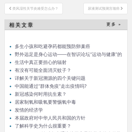
文
类风湿性关节炎难受怎么办？
尿液测试预测宫颈癌
章
导
相关文章
更多 »
航
多生小孩和吃避孕药都能预防卵巢癌
野外远足是身心运动——在智识论坛“运动与健康”的
发言
生活中真正要担心的辐射
有没有可能全面消灭蚊子？
详解关于新冠溯源的四个关键问题
中国能通过“群体免疫”走出疫情吗?
新冠感染何时用抗生素？
居家制氧和吸氧要警惕氧中毒
发情的经济学
本届政府对中华人民共和国的方针
了解科学史为什么很重要？