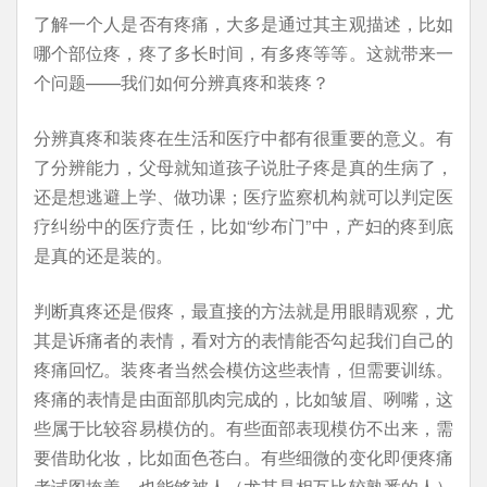
了解一个人是否有疼痛，大多是通过其主观描述，比如
哪个部位疼，疼了多长时间，有多疼等等。这就带来一
个问题——我们如何分辨真疼和装疼？
分辨真疼和装疼在生活和医疗中都有很重要的意义。有
了分辨能力，父母就知道孩子说肚子疼是真的生病了，
还是想逃避上学、做功课；医疗监察机构就可以判定医
疗纠纷中的医疗责任，比如“纱布门”中，产妇的疼到底
是真的还是装的。
判断真疼还是假疼，最直接的方法就是用眼睛观察，尤
其是诉痛者的表情，看对方的表情能否勾起我们自己的
疼痛回忆。装疼者当然会模仿这些表情，但需要训练。
疼痛的表情是由面部肌肉完成的，比如皱眉、咧嘴，这
些属于比较容易模仿的。有些面部表现模仿不出来，需
要借助化妆，比如面色苍白。有些细微的变化即便疼痛
者试图掩盖，也能够被人（尤其是相互比较熟悉的人）