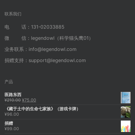
联系我们
电 话：131-02033885
微 信：legendowl（科学猫头鹰01）
业务联系：
info@legendowl.com
捐赠支持：
support@legendowl.com
产品
医路东西
原
当
¥
210.00
¥
75.00
价
前
《藏于土中的生命七家族》（游戏卡牌）
为：
价
¥
96.00
¥210.00。
格
为：
捐赠
¥75.00。
¥
99.00