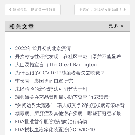
文
妈妈高龄，也许是一件好事
学霸们，警惕熬夜损智商！
章
导
相关文章
更多 »
航
2022年12月初的北京疫情
丹麦标志性研究发现：在社区中戴口罩并不能显著
降低（新冠）感染率
大巴灵顿宣言（The Great Barrington
Declaration）
为什么很多COVID-19感染者会失去嗅觉？
李长青｜袁国勇的口罩研究
未经检验的新冠疗法可能弊大于利
瑞典海关在药品管理局协助下查禁“连花清瘟”
“关闭边界太荒谬”：瑞典颇受争议的冠状病毒策略背
后的流行病学家
糖尿病、肥胖症及其他潜在疾病，哪些新冠患者最
危险？
FDA批准首个胆管癌靶向治疗药物
FDA授权血液净化装置治疗COVID-19