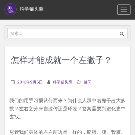
S
科学猫头鹰
TOGG
k
i
p
搜
t
索：
o
m
怎样才能成就一个左撇子？
a
i
n
2016年9月6日
科学猫头鹰
健闻
c
o
我们的用手习惯从何而来？为什么人群中右撇子占大多
n
数？左右之分来自遗传还是环境？答案需要到进化史中
t
去找。
e
n
尽管我们身体的左右两边是一样的，胳膊、腿、肾脏、
t