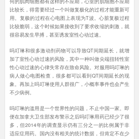
何的肌肉细胞都有这样的不应期，心室的肌细胞不应期
比较长，得需要经过一个叫做复极化的过程才能重新可
用。复极的过程在心电图上表现为T波。心脏复极过程
比较脆弱，这个时候如果接收到了要求收缩的刺激，就
很容易发生早搏，甚至诱发室性心动过速。
吗叮琳和很多激动剂药物可以导致QT间期延长，就增
加了室性心动过速的风险，其中一种叫做尖端扭转性室
性心动过速的心律失常存在致命风险。对服用吗叮琳的
病人做心电图检查，很多都可以看到QT间期延长的现
象。再加上吗叮琳使用人群很广，小概率事件也会产生
不少病例。
吗叮琳的滥用是一个世界性的问题，不止中国一家。即
便在加拿大卫生部发布警示之后吗叮琳用药已经少了很
多，但2014年的调查显示仍有三分之一的比例属于非
适应症用药。国内没有相关的统计数据，但肯定不在少