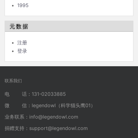
1995
元数据
注册
登录
联系我们
电 话：131-02033885
微 信：legendowl（科学猫头鹰01）
业务联系：
info@legendowl.com
捐赠支持：
support@legendowl.com