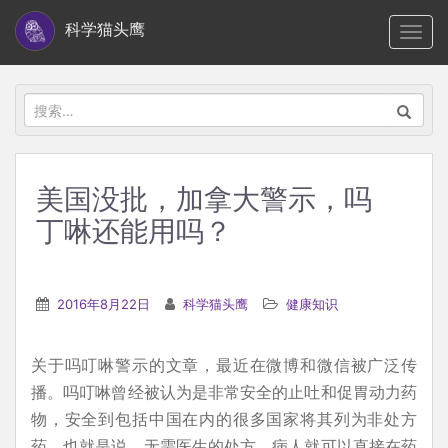
S
科学猫头鹰
TOGG
k
i
p
搜
t
索：
o
m
美国没批，加拿大警示，吗
a
丁啉还能用吗？
i
n
c
2016年8月22日
科学猫头鹰
健康知识
o
n
t
关于吗叮啉警示的文章，最近在微博和微信被广泛传
e
播。吗叮啉曾经被认为是非常安全的止吐和促胃动力药
n
物，安全到包括中国在内的很多国家将其列为非处方
t
药，也就是说，无需医生的处方，病人就可以直接在药