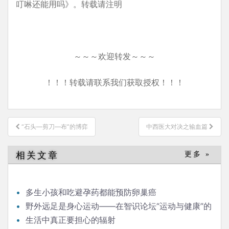
叮啉还能用吗》。转载请注明
～～～欢迎转发～～～
！！！转载请联系我们获取授权！！！
文
“石头—剪刀—布”的博弈
中西医大对决之输血篇
章
导
相关文章
更多 »
航
多生小孩和吃避孕药都能预防卵巢癌
野外远足是身心运动——在智识论坛“运动与健康”的
发言
生活中真正要担心的辐射