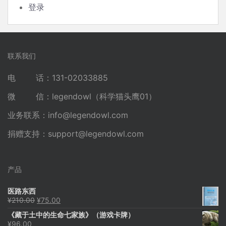
登录
联系我们
电 话：131-02033885
微 信：legendowl（科学猫头鹰01）
业务联系：
info@legendowl.com
捐赠支持：
support@legendowl.com
产品
医路东西
原
当
¥
210.00
¥
75.00
价
前
《藏于土中的生命七家族》（游戏卡牌）
为：
价
¥
96.00