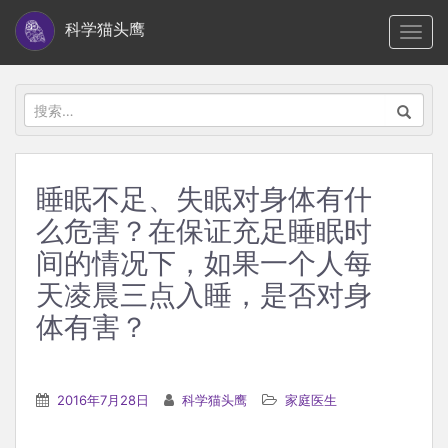
S
科学猫头鹰
TOGG
k
i
p
搜
t
索：
o
m
睡眠不足、失眠对身体有什
a
么危害？在保证充足睡眠时
i
n
间的情况下，如果一个人每
c
天凌晨三点入睡，是否对身
o
体有害？
n
t
e
2016年7月28日
科学猫头鹰
家庭医生
n
t