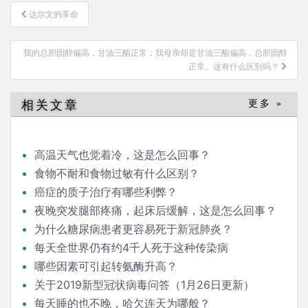
文
达尔文的革命
章
导
我的总胆固醇偏高，甘油三酯正常；我母亲却是甘油三酯偏高，总胆固醇
航
正常。这有什么区别吗？
相关文章
更多 »
高温天气也觉着冷，这是怎么回事？
食物不耐和食物过敏有什么区别？
癌症的质子治疗有哪些利弊？
夜晚突发腿部疼痛，起床后缓解，这是怎么回事？
为什么糖尿病患者更容易死于新冠肺炎？
每天全世界仍有约4千人死于这种传染病
哪些因素可引起转氨酶升高？
关于2019新型冠状病毒问答（1月26日更新）
每天睡的也不晚，哈欠连天为哪般？