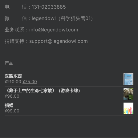
电 话：131-02033885
微 信：legendowl（科学猫头鹰01）
业务联系：
info@legendowl.com
捐赠支持：
support@legendowl.com
产品
医路东西
原
当
¥
210.00
¥
75.00
价
前
《藏于土中的生命七家族》（游戏卡牌）
为：
价
¥
96.00
¥210.00。
格
为：
捐赠
¥75.00。
¥
99.00