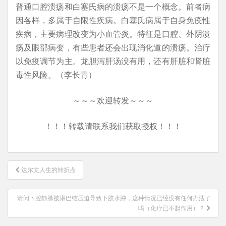
普通口腔溃疡和白塞氏病的溃疡不是一个概念。前者病
因各样，多属于自限性疾病。白塞氏病属于自身免疫性
疾病，主要病理改变为小血管炎。特征是口腔、外阴溃
疡及眼部病变，有些患者还会出现消化道的溃疡。治疗
以免疫调节为主。龙胆泻肝汤没有用，还有肝脏和肾脏
毒性风险。（李长青）
～～～欢迎转发～～～
！！！转载请联系我们获取授权！！！
文
达尔文人生的转折点
章
导
请问下腔静脉被淋巴结压迫导致下肢水肿，这种情况已经没有任何办法了
航
吗（化疗已不起作用）？