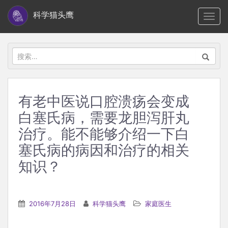
S
科学猫头鹰
TOGG
k
i
p
搜
t
索：
o
m
有老中医说口腔溃疡会变成
a
白塞氏病，需要龙胆泻肝丸
i
n
治疗。能不能够介绍一下白
c
塞氏病的病因和治疗的相关
o
知识？
n
t
e
2016年7月28日
科学猫头鹰
家庭医生
n
t