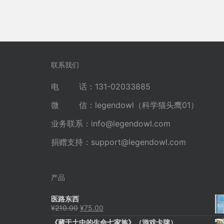
联系我们
电 话：131-02033885
微 信：legendowl（科学猫头鹰01）
业务联系：
info@legendowl.com
捐赠支持：
support@legendowl.com
产品
医路东西
原
当
¥
210.00
¥
75.00
价
前
《藏于土中的生命七家族》（游戏卡牌）