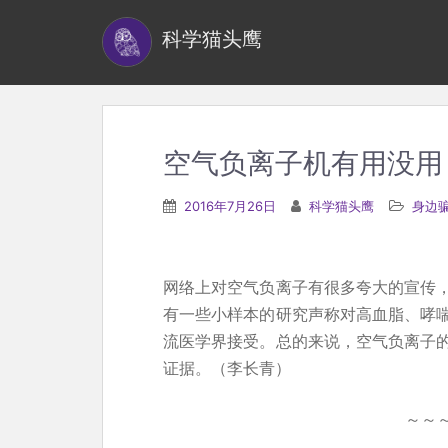
S
科学猫头鹰
k
i
p
t
o
空气负离子机有用没用
m
a
2016年7月26日
科学猫头鹰
身边
i
n
c
网络上对空气负离子有很多夸大的宣传
o
有一些小样本的研究声称对高血脂、哮
n
流医学界接受。总的来说，空气负离子
t
证据。（李长青）
e
n
～～
t