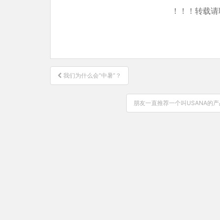
！！！转载请
文
我们为什么会“中暑”？
章
导
朋友一直推荐一个叫USANA的
航