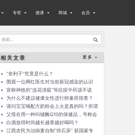
专答
微课
商城
会员
搜
索：
相关文章
更多 »
“舍利子”究竟是什么？
围观一位网红医生对当前新冠感染的认识
宣称神效的“连花清瘟”等抗疫中药该不该
吃？
为什么不建议健康女性进行卵巢癌筛查？
请问宝宝喝配方奶粉会上火是真的吗？所谓
的奶伴侣“清伙灵”有效果吗？如果能清火，为
父母在用一种叫辅酶Q10的保健品，号称会
什么不取名“清火灵”？商家玩的是什么手段？
增强免疫力。能科普一下吗？
白酒放得时间越长越香越好喝吗？
江西农民为治病妻自制“排石床” 获国家专