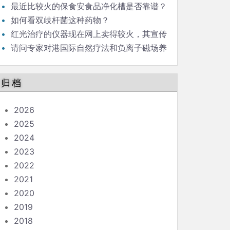
利。对于肾结石，倒立排石，是否有科学依
最近比较火的保食安食品净化槽是否靠谱？
据？
其原理是以水的裂解杀菌，水触媒消毒。请问
如何看双歧杆菌这种药物？
是否有科学依据？
红光治疗的仪器现在网上卖得较火，其宣传
的工作原理科学吗？
请问专家对港国际自然疗法和负离子磁场养
生仪怎么看？
归档
2026
2025
2024
2023
2022
2021
2020
2019
2018