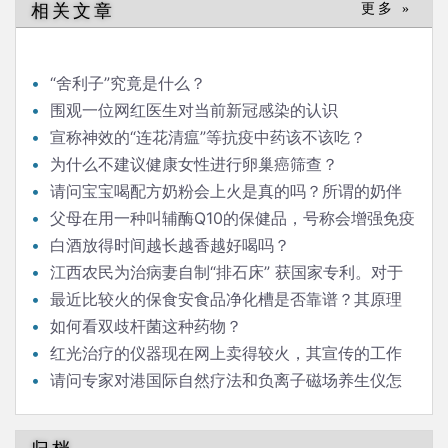
相关文章
更多 »
“舍利子”究竟是什么？
围观一位网红医生对当前新冠感染的认识
宣称神效的“连花清瘟”等抗疫中药该不该吃？
为什么不建议健康女性进行卵巢癌筛查？
请问宝宝喝配方奶粉会上火是真的吗？所谓的奶伴
侣“清伙灵”有效果吗？如果能清火，为什么不取名“清火
父母在用一种叫辅酶Q10的保健品，号称会增强免疫
灵”？商家玩的是什么手段？
力。能科普一下吗？
白酒放得时间越长越香越好喝吗？
江西农民为治病妻自制“排石床” 获国家专利。对于
肾结石，倒立排石，是否有科学依据？
最近比较火的保食安食品净化槽是否靠谱？其原理
是以水的裂解杀菌，水触媒消毒。请问是否有科学依
如何看双歧杆菌这种药物？
据？
红光治疗的仪器现在网上卖得较火，其宣传的工作
原理科学吗？
请问专家对港国际自然疗法和负离子磁场养生仪怎
么看？