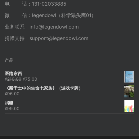
电 话：131-02033885
微 信：legendowl（科学猫头鹰01）
业务联系：
info@legendowl.com
捐赠支持：
support@legendowl.com
产品
医路东西
原
当
¥
210.00
¥
75.00
价
前
《藏于土中的生命七家族》（游戏卡牌）
为：
价
¥
96.00
¥210.00。
格
为：
捐赠
¥75.00。
¥
99.00