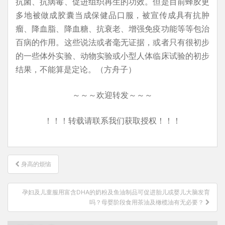
抗菌、抗病毒、促进组织再生的功效。但是目前蜂胶更
多地被做成胶囊当成保健品口服，被宣传成具有抗肿
瘤、降血脂、降血糖、抗衰老、增强免疫功能等等包治
百病的作用。这些说法或者毫无证据，或者只有很初步
的一些体外实验、动物实验或小型人体临床试验的初步
结果，不能算是定论。（方舟子）
～～～欢迎转发～～～
！！！转载请联系我们获取授权！！！
文
身高的烦恼
章
导
孕妇及儿童服用富含DHA的奶粉及鱼油制品可促进胎儿或婴儿大脑发育
航
吗？母婴阶段食用茶油及橄榄油有无必要？