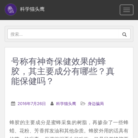
S
科学猫头鹰
TOGG
k
i
p
搜
t
索：
o
m
号称有神奇保健效果的蜂
a
胶，其主要成分有哪些？真
i
n
能保健吗？
c
o
n
2016年7月26日
科学猫头鹰
身边骗局
t
e
蜂胶的主要成分是蜜蜂采集的树脂，再掺杂了一些蜂
n
蜡、花粉、芳香挥发油和其他杂质。蜂胶外用的话具有
t