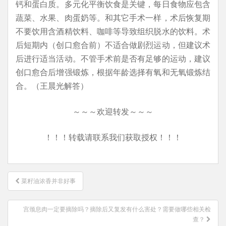
钙和蛋白质。多元化平衡饮食是关键，每日食物应包含
蔬菜、水果、肉蛋奶等。和其它手术一样，术后恢复期
不要饮用含酒精饮料、咖啡等导致组织脱水的饮料。术
后短期内（创口愈合前）不适合做剧烈运动，但建议术
后进行适当活动。不管手术前是否有足够的运动，建议
创口愈合后增强锻炼，根据年龄选择有氧和无氧锻炼结
合。（王晨光解答）
～～～欢迎转发～～～
！！！转载请联系我们获取授权！！！
文
菜籽油浓香并非好事
章
导
宫颈息肉一定要摘除吗？摘除后又复发有什么害处？需要做哪些相关检
航
查？