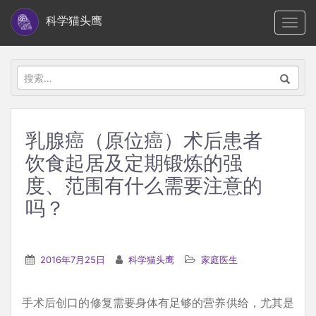
S
科学猫头鹰
TOGG
k
i
p
搜
t
索：
o
m
乳腺癌（原位癌）术后患者
a
饮食起居及定期锻炼的强
i
n
度、范围有什么需要注意的
c
吗？
o
n
t
2016年7月25日
科学猫头鹰
家庭医生
e
n
手术后创口的修复需要身体有足够的营养供给，尤其是
t