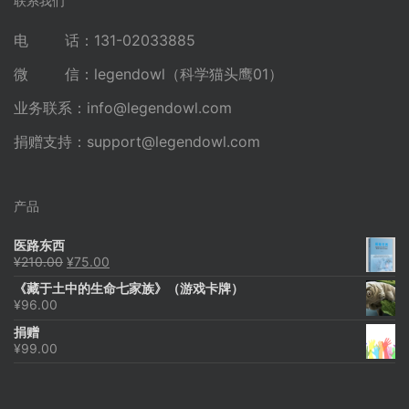
联系我们
电 话：131-02033885
微 信：legendowl（科学猫头鹰01）
业务联系：
info@legendowl.com
捐赠支持：
support@legendowl.com
产品
医路东西
原
当
¥
210.00
¥
75.00
价
前
《藏于土中的生命七家族》（游戏卡牌）
为：
价
¥
96.00
¥210.00。
格
为：
捐赠
¥75.00。
¥
99.00