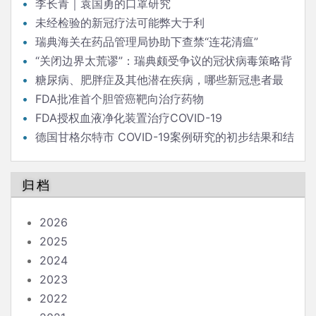
李长青｜袁国勇的口罩研究
未经检验的新冠疗法可能弊大于利
瑞典海关在药品管理局协助下查禁“连花清瘟”
“关闭边界太荒谬”：瑞典颇受争议的冠状病毒策略背
后的流行病学家
糖尿病、肥胖症及其他潜在疾病，哪些新冠患者最
危险？
FDA批准首个胆管癌靶向治疗药物
FDA授权血液净化装置治疗COVID-19
德国甘格尔特市 COVID-19案例研究的初步结果和结
论
归档
2026
2025
2024
2023
2022