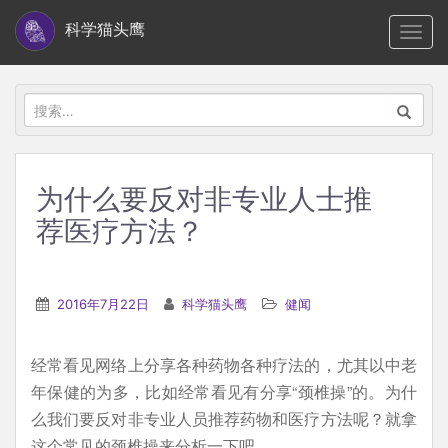
S
科学猫头鹰
TOGG
k
i
p
搜
t
索：
o
m
为什么要反对非专业人士推
a
荐医疗方法？
i
n
c
2016年7月22日
科学猫头鹰
健闻
o
n
t
经常看见网络上分享各种药物各种疗法的，尤其以中老
e
年保健的为多，比如经常看见有分享“颈椎操”的。为什
n
么我们要反对非专业人员推荐药物和医疗方法呢？就拿
t
这个常见的颈椎操来分析一下吧。