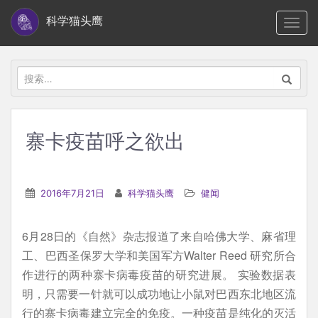
S
科学猫头鹰
TOGG
k
i
p
搜
t
索：
o
m
寨卡疫苗呼之欲出
a
i
n
2016年7月21日
科学猫头鹰
健闻
c
o
6月28日的《自然》杂志报道了来自哈佛大学、麻省理
n
工、巴西圣保罗大学和美国军方Walter Reed 研究所合
t
作进行的两种寨卡病毒疫苗的研究进展。 实验数据表
e
明，只需要一针就可以成功地让小鼠对巴西东北地区流
n
行的寨卡病毒建立完全的免疫。一种疫苗是纯化的灭活
t