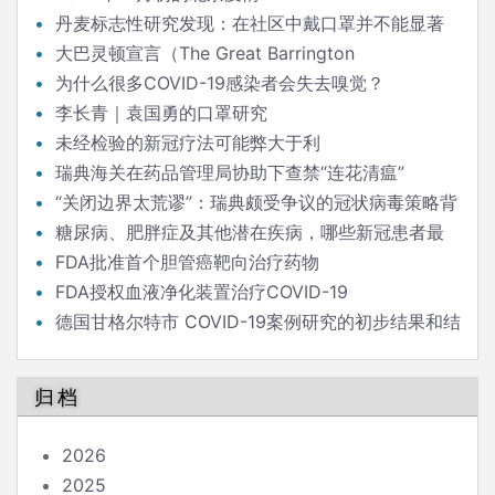
丹麦标志性研究发现：在社区中戴口罩并不能显著
降低（新冠）感染率
大巴灵顿宣言（The Great Barrington
Declaration）
为什么很多COVID-19感染者会失去嗅觉？
李长青｜袁国勇的口罩研究
未经检验的新冠疗法可能弊大于利
瑞典海关在药品管理局协助下查禁“连花清瘟”
“关闭边界太荒谬”：瑞典颇受争议的冠状病毒策略背
后的流行病学家
糖尿病、肥胖症及其他潜在疾病，哪些新冠患者最
危险？
FDA批准首个胆管癌靶向治疗药物
FDA授权血液净化装置治疗COVID-19
德国甘格尔特市 COVID-19案例研究的初步结果和结
论
归档
2026
2025