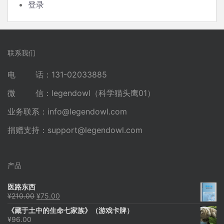
登录
联系我们
电 话：131-02033885
微 信：legendowl（科学猫头鹰01）
业务联系：
info@legendowl.com
捐赠支持：
support@legendowl.com
产品
医路东西
原
当
¥
210.00
¥
75.00
价
前
《藏于土中的生命七家族》（游戏卡牌）
为：
价
¥
96.00
¥210.00。
格