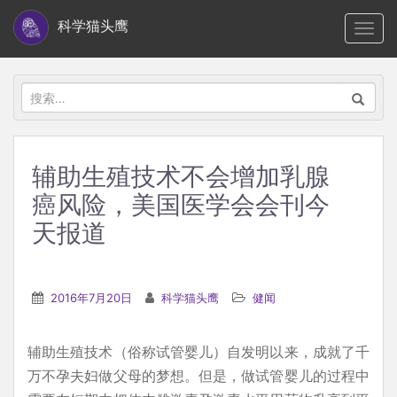
S
科学猫头鹰
TOGG
k
i
p
搜
t
索：
o
m
辅助生殖技术不会增加乳腺
a
癌风险，美国医学会会刊今
i
n
天报道
c
o
n
2016年7月20日
科学猫头鹰
健闻
t
e
辅助生殖技术（俗称试管婴儿）自发明以来，成就了千
n
万不孕夫妇做父母的梦想。但是，做试管婴儿的过程中
t