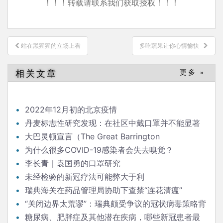
！！！转载请联系我们获取授权！！！
文
站在黑猩猩的立场上看
多吃蔬果让你心情愉快
章
导
相关文章
更多 »
航
2022年12月初的北京疫情
丹麦标志性研究发现：在社区中戴口罩并不能显著
降低（新冠）感染率
大巴灵顿宣言（The Great Barrington
Declaration）
为什么很多COVID-19感染者会失去嗅觉？
李长青｜袁国勇的口罩研究
未经检验的新冠疗法可能弊大于利
瑞典海关在药品管理局协助下查禁“连花清瘟”
“关闭边界太荒谬”：瑞典颇受争议的冠状病毒策略背
后的流行病学家
糖尿病、肥胖症及其他潜在疾病，哪些新冠患者最