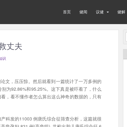
首页
健闻
议健
健解
救丈夫
知识
查询论文，压压惊。然后就看到一篇统计了一万多例的
为92.86%和95.25%。这下真是被吓着了，什么
细看，看不懂作者怎么算出这么神奇的数据的，只有
科发的11003 例唐氏综合征筛查分析，这篇就很
孕妇 831 例(高危组), 共检出胎儿唐氏综合征 6