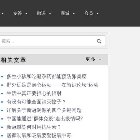
专答
微课
商城
会员
搜
索：
相关文章
更多 »
多生小孩和吃避孕药都能预防卵巢癌
野外远足是身心运动——在智识论坛“运动
与健康”的发言
生活中真正要担心的辐射
有没有可能全面消灭蚊子？
详解关于新冠溯源的四个关键问题
中国能通过“群体免疫”走出疫情吗?
新冠感染何时用抗生素？
居家制氧和吸氧要警惕氧中毒