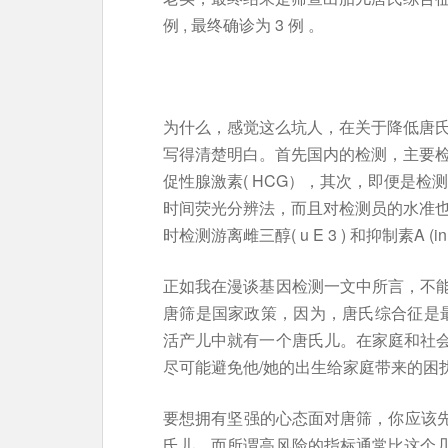
例 , 最终确诊为 3 例 。
为什么，感觉这么坑人，在关于降低唐
写得清楚明白。首先国内的检测，主要检测两
促性腺激素( HCG），其次，即便是
时间荧光分辨法，而且对检测员的水准
时检测游离雌三醇( u E 3 ) 和抑制素A (
正如我在漫谈基因检测一文中所言，不
唐筛是国家政策，因为，唐氏综合征是最
活产儿中就有一个唐氏儿。在家庭和社
尽可能避免他/她的出生给家庭带来
要想拥有坚强的心态面对唐筛，你应该先
氏儿，而所谓高风险的指标通常比这个