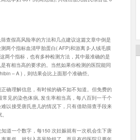
氏筛查假高风险率的方法和几点建议这篇文章中倒是
个指标血清甲胎蛋白( AFP)和游离 β-人绒毛膜
检测这两个指标，也有多种检测方法，其中最准确的是
也是有相当高的要求的。当然如果你检测的医院能同
inhibin – A )，则结果会比上面那个准确些。
能正确理解信息，有时候的确不如不知道。但免费的
常见的染色体病, 发生率相当高，每八百到一千个
会难以接受唐氏患儿的情况下，只有借助筛查手段来
的困扰。
知道一个数字，每150 次妊娠就有一次机会生下唐
几率更低，就划入高风险组了，而且有些医院只要年