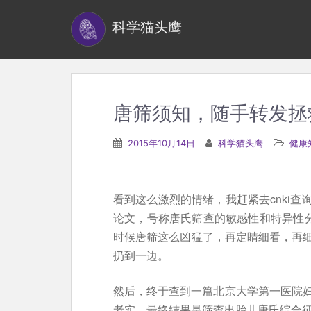
S
科学猫头鹰
k
i
p
t
o
唐筛须知，随手转发拯
m
a
2015年10月14日
科学猫头鹰
健康
i
n
c
看到这么激烈的情绪，我赶紧去cnki
o
论文，号称唐氏筛查的敏感性和特异性分别
n
时候唐筛这么凶猛了，再定睛细看，再
t
扔到一边。
e
n
然后，终于查到一篇北京大学第一医院妇产
t
老实，最终结果是筛查出胎儿唐氏综合征高危