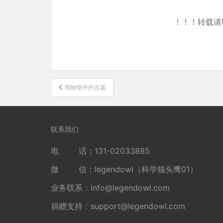
！！！转载请
文
博物馆中的古墓
章
导
航
联系我们
电 话：131-02033885
微 信：legendowl（科学猫头鹰01）
业务联系：
info@legendowl.com
捐赠支持：
support@legendowl.com