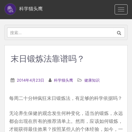
S
科学猫头鹰
TOGG
k
i
p
搜
t
索：
o
m
末日锻炼法靠谱吗？
a
i
n
2014年4月23日
科学猫头鹰
健康知识
c
o
每周二十分钟疯狂末日锻炼法，有足够的科学依据吗？
n
t
无论养生保健的观念发生何种变化，适当的锻炼，永远
e
都会出现在所有的推荐清单上。然而，应该如何锻炼，
n
才能获得最佳效果？按照某些人的个体经验，如今，一
t