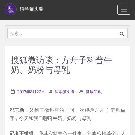
S
科学猫头鹰
TOGG
k
i
p
搜
t
索：
o
m
搜狐微访谈：方舟子科普牛
a
奶、奶粉与母乳
i
n
c
2013年8月27日
科学猫头鹰
健康知识
o
n
t
冯志新：
又到了微科普的时间，欢迎@方舟子 老师做
e
客，今天和我们聊聊牛奶、奶粉与母乳
n
记者王维维：
我其实特关心一件事，您能给推荐个让人
t