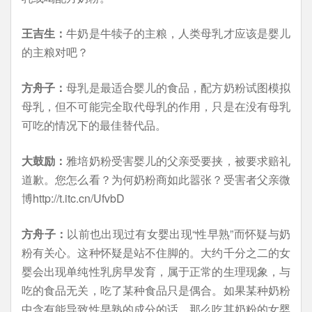
王吉生：
牛奶是牛犊子的主粮，人类母乳才应该是婴儿
的主粮对吧？
方舟子：
母乳是最适合婴儿的食品，配方奶粉试图模拟
母乳，但不可能完全取代母乳的作用，只是在没有母乳
可吃的情况下的最佳替代品。
大鼓励：
雅培奶粉受害婴儿的父亲受要挟，被要求赔礼
道歉。您怎么看？为何奶粉商如此嚣张？受害者父亲微
博http://t.itc.cn/UfvbD
方舟子：
以前也出现过有女婴出现“性早熟”而怀疑与奶
粉有关心。这种怀疑是站不住脚的。大约千分之二的女
婴会出现单纯性乳房早发育，属于正常的生理现象，与
吃的食品无关，吃了某种食品只是偶合。如果某种奶粉
中含有能导致性早熟的成分的话，那么吃其奶粉的女婴