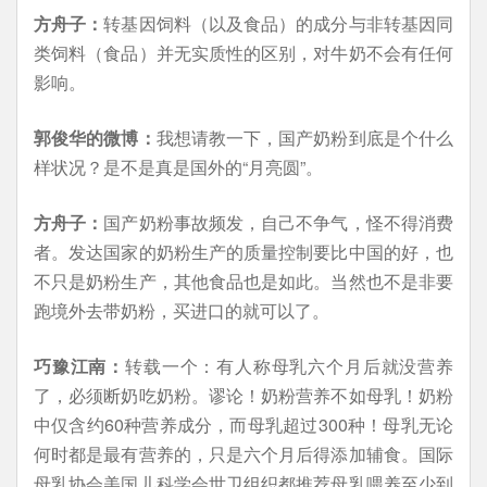
方舟子：
转基因饲料（以及食品）的成分与非转基因同
类饲料（食品）并无实质性的区别，对牛奶不会有任何
影响。
郭俊华的微博：
我想请教一下，国产奶粉到底是个什么
样状况？是不是真是国外的“月亮圆”。
方舟子：
国产奶粉事故频发，自己不争气，怪不得消费
者。发达国家的奶粉生产的质量控制要比中国的好，也
不只是奶粉生产，其他食品也是如此。当然也不是非要
跑境外去带奶粉，买进口的就可以了。
巧豫江南：
转载一个：有人称母乳六个月后就没营养
了，必须断奶吃奶粉。谬论！奶粉营养不如母乳！奶粉
中仅含约60种营养成分，而母乳超过300种！母乳无论
何时都是最有营养的，只是六个月后得添加辅食。国际
母乳协会美国儿科学会世卫组织都推荐母乳喂养至少到