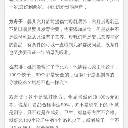
一岁,最好到两岁。中国奶粉贵的离奇，
方舟子：
婴儿六月龄前提倡纯母乳喂养，六月后母乳已
不足以满足婴儿发育需要，需要添加辅食，但是这并不
是说母乳就从此没有了营养。母乳仍然是婴儿营养丰富
的食品，有条件的可以一直喂到几岁都没问题。没条件
也至少要保证一年的母乳喂养。
么志博：
姚景源曾打了个比方：他请客去家里吃饺子，
100个饺子，99个都是安全的，但有1个是含剧毒的，
你敢吃么？奶粉不也一样么？
方舟子：
这个是乱打比方。食品当然必须100%无剧
毒。说某种食品合格率达99%，并不是说剩下的1%就
是剧毒，只不过是在成分、卫生、标签等方面不合格。
就好比100个饺子中有1个馅包少了，或者放了一个不
卫生的硬币，你敢吃吗？