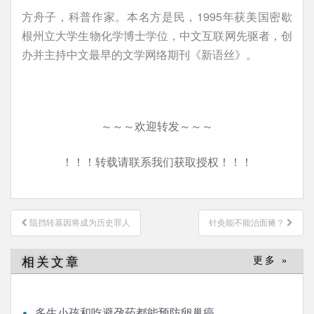
方舟子，科普作家。本名方是民，1995年获美国密歇
根州立大学生物化学博士学位，中文互联网先驱者，创
办并主持中文最早的文学网络期刊《新语丝》。
～～～欢迎转发～～～
！！！转载请联系我们获取授权！！！
文
阻挡转基因将成为历史罪人
针灸能不能治面瘫？
章
导
相关文章
更多 »
航
多生小孩和吃避孕药都能预防卵巢癌