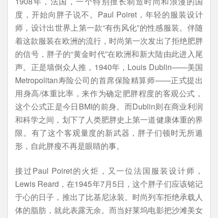
1908年，法国，一个特别擅长制造时尚和浪漫的国
度，开始向胖子说不。Paul Poiret，年轻的服装设计
师，设计出世界上第一款“有伤风化”的性感服装。伴随
着这款服装在欧洲的流行，时尚第一次发出了拒绝肥胖
的信号，胖子的“黄金时代”在欧洲和新大陆由此进入尾
声。正是墙倒众人推，1940年，Louis Dublin——美国
Metropolitan寿险公司的首席保险精算师——正式提出
用身高/体重比率，来作为确定肥胖程度的客观公式，
这个公式正是今日BMI的前身。而Dublin则在商业利润
和科学之间，划下了人类肥胖史上第一道健康体重的界
限。有了这个客观量度的新武器，胖子们顿时无所遁
形，自此胖瘦不再是眼睛的事。
接过Paul Poiret的火炬，又一位法国服装设计师，
Lewis Reard，在1945年7月5日，这个胖子们应该铭记
于心的日子，推出了比基尼泳装。时尚列车拒绝承载人
体的脂肪，就此表露无余。而当好莱坞电影把沙滩美女