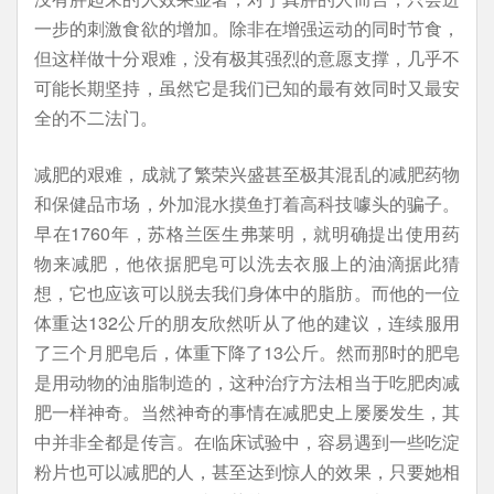
一步的刺激食欲的增加。除非在增强运动的同时节食，
但这样做十分艰难，没有极其强烈的意愿支撑，几乎不
可能长期坚持，虽然它是我们已知的最有效同时又最安
全的不二法门。
减肥的艰难，成就了繁荣兴盛甚至极其混乱的减肥药物
和保健品市场，外加混水摸鱼打着高科技噱头的骗子。
早在1760年，苏格兰医生弗莱明，就明确提出使用药
物来减肥，他依据肥皂可以洗去衣服上的油滴据此猜
想，它也应该可以脱去我们身体中的脂肪。而他的一位
体重达132公斤的朋友欣然听从了他的建议，连续服用
了三个月肥皂后，体重下降了13公斤。然而那时的肥皂
是用动物的油脂制造的，这种治疗方法相当于吃肥肉减
肥一样神奇。当然神奇的事情在减肥史上屡屡发生，其
中并非全都是传言。在临床试验中，容易遇到一些吃淀
粉片也可以减肥的人，甚至达到惊人的效果，只要她相