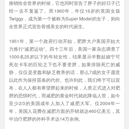
推销给全世界的时候，它也同时宣告了胖子的好日子已
经一去不复返了。而1960年，年仅16岁的英国女孩
Twiggy，成为第一个被称为Super Model的女子，则向
全世界正式宣告骨感美女的时代诞生。
1951年，第一个政府行动开始，肥胖大户美国开始大
力推行“减肥运动”。四十三年后，美国一家杂志调查了
1000名25岁以下的年轻女性，结果显示半数姑娘宁可
死在卡车的巨轮之下也不要变胖，如果排除死亡的威
胁，仅仅是变蠢和缺乏教养的话，那么7成的女子愿意
以此作为保持苗条的代价。也许到此，我们终于可以宣
布，在人人都有希望胖起来的时候，人类正式进入对肥
胖的恐惧时代，而减肥的黄金时代就此降临人世，如今
至少2/3的美国成年人加入了减肥大军。仅2004年一
年，美国人花费在减肥方面的开销就达460亿美元，其
中治疗肥胖的外科手术达14万余例。