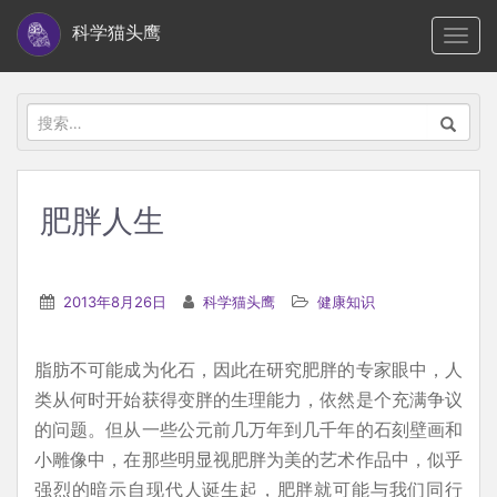
S
科学猫头鹰
TOGG
k
i
p
搜
t
索：
o
m
肥胖人生
a
i
n
2013年8月26日
科学猫头鹰
健康知识
c
o
脂肪不可能成为化石，因此在研究肥胖的专家眼中，人
n
类从何时开始获得变胖的生理能力，依然是个充满争议
t
的问题。但从一些公元前几万年到几千年的石刻壁画和
e
小雕像中，在那些明显视肥胖为美的艺术作品中，似乎
n
强烈的暗示自现代人诞生起，肥胖就可能与我们同行
t