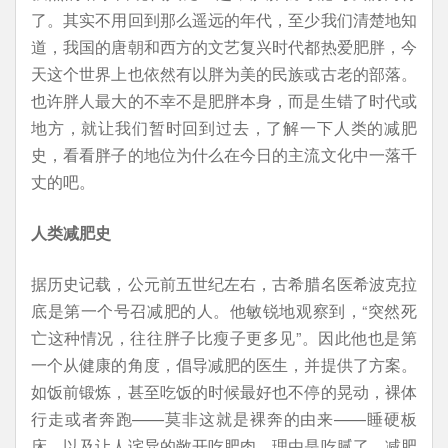
了。其实不用回到那么遥远的年代，至少我们清楚地知
道，我国的唐朝和西方的文艺复兴时代都热爱肥胖，今
天这个世界上也依然有以胖为美的民族或古老的部落。
也许胖人最大的不幸不是肥胖本身，而是生错了时代或
地方，就让我们暂时回到过去，了解一下人类的减肥
史，看看胖子的地位为什么在今日的主流文化中一落千
丈的吧。
人类减肥史
据历史记载，公元前五世纪左右，古希腊名医希波克拉
底是第一个号召减肥的人。他敏锐地观察到，“突然死
亡这种情况，往往胖子比瘦子更多见”。因此他也是第
一个从健康的角度，倡导减肥的医生，并提供了方案。
如饭前锻炼，甚至吃饭的时候最好也不停的晃动，裸体
行走或者奔跑——莫非这就是裸奔的由来——睡硬板
床，以及让人诧异的敞开吃肥肉，理由是吃腻了，减肥