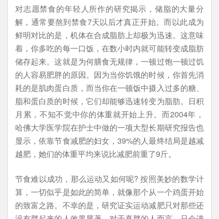
对志愿禁食的年轻人所作的研究揭示，储脂的大量分
解，通常要熬到禁食7天以后才真正开始。而以此成为
鲜明对比的是，机体在合成脂肪上却极为迅速。这意味
着，你多吃的每一口饭，在数小时内就可能转变成脂肪
储存起来。这就是为何膳食无规律，一顿过饱一顿过饥
的人容易肥胖的原因。因为当你饥饿的时候，你首先消
耗的是肌肉蛋白质，而当你在一顿饭中摄入过多的糖、
脂和蛋白质的时候，它们却能够迅速转变为脂肪。日积
月累，不知不觉中你的体重就开始上升。而2004年，
哈佛大学医学院在护士中做的一项大型长期研究报告也
显示，依靠节食减肥的妇女，39%的人最终结局是越减
越肥，她们的体重平均来说比减肥前重了9斤。
节食难以成功，那么运动又如何呢? 按照美妙的数学计
算，一切似乎是如此的简单，就像那个从一个鸡蛋开始
的致富之路。不幸的是，研究证实运动减肥只对那些还
没有胖起来的人效果显著，对于真胖的人而言，只会进