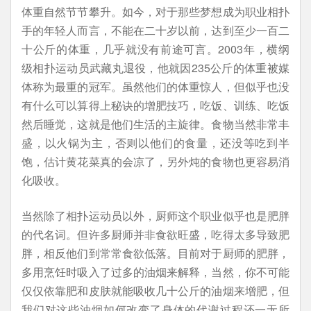
体重自然节节攀升。如今，对于那些梦想成为职业相扑
手的年轻人而言，不能在二十岁以前，达到至少一百二
十公斤的体重，几乎就没有前途可言。2003年，横纲
级相扑运动员武藏丸退役，他就因235公斤的体重被媒
体称为最重的冠军。虽然他们的体重惊人，但似乎也没
有什么可以算得上秘诀的增肥技巧，吃饭、训练、吃饭
然后睡觉，这就是他们生活的主旋律。食物当然非常丰
盛，以火锅为主，否则以他们的食量，还没等吃到半
饱，估计黄花菜真的会凉了，另外炖的食物也更容易消
化吸收。
当然除了相扑运动员以外，厨师这个职业似乎也是肥胖
的代名词。但许多厨师并非食欲旺盛，吃得太多导致肥
胖，相反他们到常常食欲低落。目前对于厨师的肥胖，
多用烹饪时吸入了过多的油烟来解释，当然，你不可能
仅仅依靠肥和皮肤就能吸收几十公斤的油烟来增肥，但
我们对这些油烟如何改变了身体的代谢过程还一无所