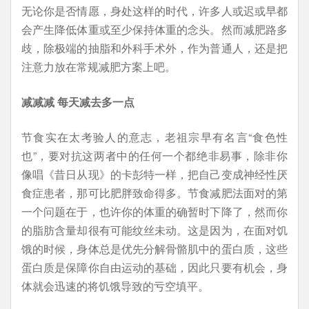
无论你是否情愿，身处这样的时代，许多人或迟或早都
会产生降低体重或至少保持体重的念头。然而减肥路多
歧，除极端的抽脂和外科手术外，作为普通人，还是把
注意力放在常规减肥方案上吧。
减减减 每天减去多一点
节食实在太考验人的意志，老祖宗早有名言“食色性
也”，要对抗这两者中的任何一个都绝非易事，除非你
像唱《昔日从现》的卡彭特一样，把自己变成神经性厌
食症患者，那可比肥胖致命得多。节食减肥法面对的第
一个问题在于，也许你的体重的确暂时下降了，然而你
的脂肪含量却很有可能纹丝未动。这是因为，在面对饥
饿的时候，身体总是优先分解骨骼肌中的蛋白质，这些
蛋白质是保障你自由运动的基础，因此只要有机会，身
体就会迅速的将饥饿导致的亏空填平。