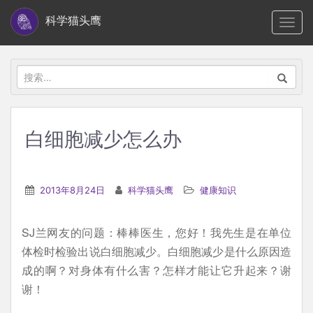
S
科学猫头鹰
TOGG
k
i
p
搜
t
索：
o
m
白细胞减少怎么办
a
i
n
2013年8月24日
科学猫头鹰
健康知识
c
o
SJ兰网友的问题：棒棒医生，您好！我先生是在单位
n
体检时检验出说白细胞减少。白细胞减少是什么原因造
t
成的啊？对身体有什么害？怎样才能让它升起来？谢
e
谢！
n
t