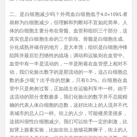
二、是白细胞减少吗？外周血白细胞低于4.0×109/L者
就称为白细胞减少，但理解和判断却不宜如此简单。人
体的白细胞主要分布在骨髓、血管和组织三个部分，这
其实也是白细胞生命的三个阶段。骨髓是白细胞生成、
分化成熟并储存的地方，是大本营；组织是白细胞冲锋
陷阵并最后壮烈牺牲的战场；调动和运输则在血管中。
血管中有一半是流动的，一半是附着在血管壁上相对不
动，我们化验出数字的是那流动的一半，这占白细胞总
数的多少呢？出乎你的想象，只有0.3%。白细胞在血
管中只是匆匆过客，正如战士在运输列车中一样。由于
这流动的部分变数极多，我们化验出的数字并不总能精
确的代表人体白细胞的总数，这好比街上的人流并不代
表城市的总人口一样。街上的人少，可能楼房里很多，
这就叫假性白细胞减少。我们可以给予一定的刺激，比
如肾上腺素实验，比如在街上放烟花舞狮子，街上的人