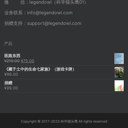
微 信：legendowl（科学猫头鹰01）
业务联系：
info@legendowl.com
捐赠支持：
support@legendowl.com
产品
医路东西
原
当
¥
210.00
¥
75.00
价
前
《藏于土中的生命七家族》（游戏卡牌）
为：
价
¥
96.00
¥210.00。
格
为：
捐赠
¥75.00。
¥
99.00
Copyright © 2017-2023 科学猫头鹰 All rights reserved