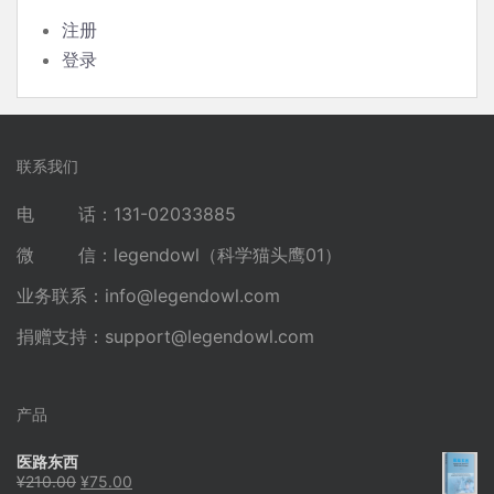
注册
登录
联系我们
电 话：131-02033885
微 信：legendowl（科学猫头鹰01）
业务联系：
info@legendowl.com
捐赠支持：
support@legendowl.com
产品
医路东西
原
当
¥
210.00
¥
75.00