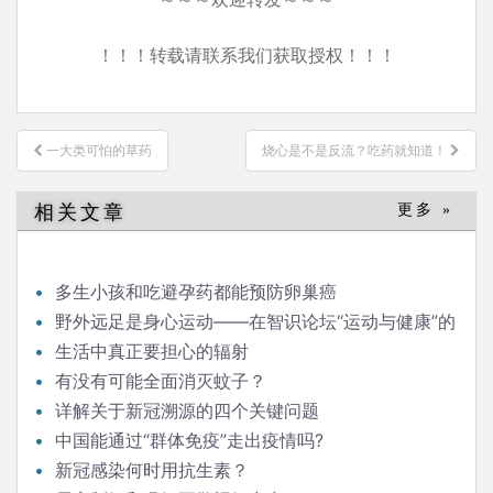
！！！转载请联系我们获取授权！！！
文
一大类可怕的草药
烧心是不是反流？吃药就知道！
章
导
相关文章
更多 »
航
多生小孩和吃避孕药都能预防卵巢癌
野外远足是身心运动——在智识论坛“运动与健康”的
发言
生活中真正要担心的辐射
有没有可能全面消灭蚊子？
详解关于新冠溯源的四个关键问题
中国能通过“群体免疫”走出疫情吗?
新冠感染何时用抗生素？