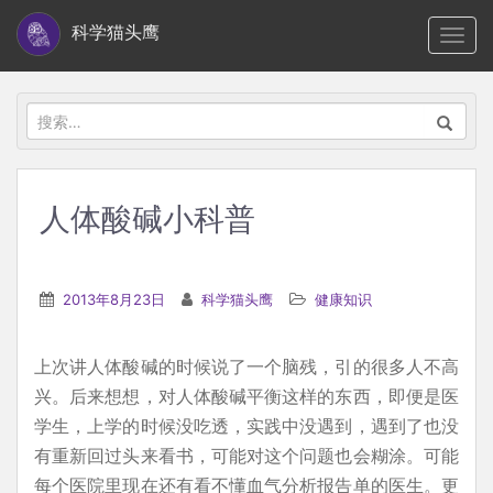
S
科学猫头鹰
TOGG
k
i
p
搜
t
索：
o
m
人体酸碱小科普
a
i
n
2013年8月23日
科学猫头鹰
健康知识
c
o
上次讲人体酸碱的时候说了一个脑残，引的很多人不高
n
兴。后来想想，对人体酸碱平衡这样的东西，即便是医
t
学生，上学的时候没吃透，实践中没遇到，遇到了也没
e
有重新回过头来看书，可能对这个问题也会糊涂。可能
n
每个医院里现在还有看不懂血气分析报告单的医生。更
t