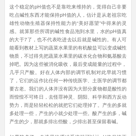
这个稳定的pH值也不是靠吃来维持的，觉得自己非要
吃点碱性东西才能保持pH值的人，估计是从老祖宗吃
雄性动物生殖器保持性能力的“美好愿望”中得来的灵
感。就算那些所谓的碱性食品泡到水里，水的pH值真
的大于7了，也不代表吃进去以后就是碱性的。有人可
能看到教材上写的蔬菜水果里的有机酸盐可以变成碱性
物质，不过得先把蔬菜水果里的碳水化合物和氨基酸去
掉吧。因为这些被消化吸收，最后变成能量的过程中，
几乎只产酸。好在人体内部的调节机制对此早就习惯
了，它们的运作比任何一种传统医学、土医学的调节都
要古老。我们的人体并没有因为大部分废物都是酸性的
而惶惶不可终日，去怪罪神灵、阴阳、科学和西方反动
势力，而是轻轻松松的就把它们处理掉了。产生的多就
多处理一些，产生的小就少处理一些。酸产生的多，碱
产生的少，那就多排出些酸，少排出甚至保留着碱。