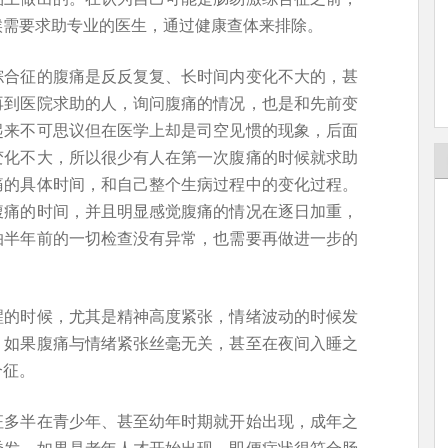
候需要求助专业的医生，通过健康查体来排除。
综合征的腹痛是反反复复、长时间内变化不大的，甚
再到医院求助的人，询问腹痛的情况，也是和先前变
起来不可思议但在医学上却是司空见惯的现象，后面
变化不大，所以很少有人在第一次腹痛的时候就求助
痛的具体时间，和自己整个生病过程中的变化过程。
腹痛的时间，并且明显感觉腹痛的情况在逐日加重，
怕半年前的一切检查没有异常，也需要再做进一步的
醒的时候，尤其是精神高度紧张，情绪波动的时候发
。如果腹痛与情绪紧张丝毫无关，甚至在夜间入睡之
合征。
征多半在青少年、甚至幼年时期就开始出现，成年之
诱发。如果是老年人才开始出现，即便症状很符合肠