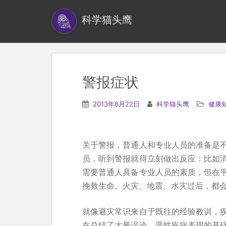
S
科学猫头鹰
k
i
p
t
o
警报症状
m
a
2013年8月22日
科学猫头鹰
健康
i
n
c
关于警报，普通人和专业人员的准备是
o
员，听到警报就得立刻做出反应：比如
n
需要普通人具备专业人员的素质，但在
t
挽救生命。火灾、地震、水灾过后，都
e
n
就像避灾常识来自于既往的经验教训，
t
在总结了大量误诊、恶性疾病表现的基