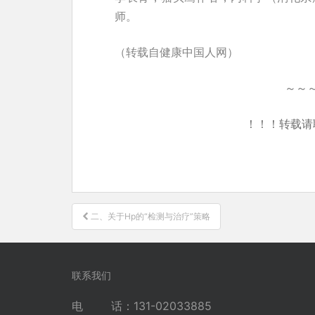
师。
（转载自健康中国人网）
～～
！！！转载请
文
二、关于Hp的“检测与治疗”策略
章
导
航
联系我们
电 话：131-02033885