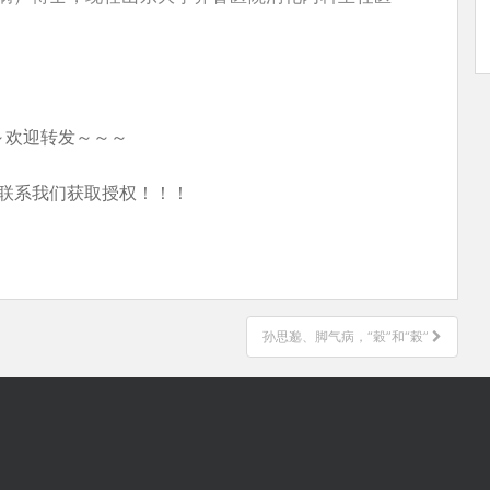
～欢迎转发～～～
联系我们获取授权！！！
孙思邈、脚气病，“穀”和“榖”