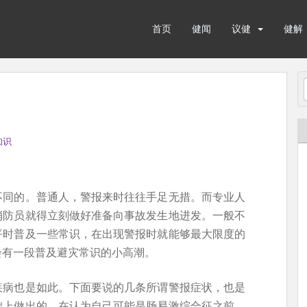
首页
健闻
议健
健解
知识
不同的。普通人，警报来时往往手足无措。而专业人
消防员就得立刻做好准备向事故发生地进发。一般不
平时普及一些常识，在出现警报时就能够最大限度的
会有一段普及避灾常识的小高潮。
疾病也是如此。下面要说的几条所谓警报症状，也是
础上做出的。在认为自己可能是肠易激综合征之前，