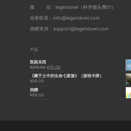
微 信：legendowl（科学猫头鹰01）
业务联系：
info@legendowl.com
捐赠支持：
support@legendowl.com
产品
医路东西
原
当
¥
210.00
¥
75.00
价
前
《藏于土中的生命七家族》（游戏卡牌）
为：
价
¥
96.00
¥210.00。
格
为：
捐赠
¥75.00。
¥
99.00