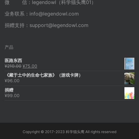
微 信：legendowl（科学猫头鹰01）
业务联系：
info@legendowl.com
捐赠支持：
support@legendowl.com
产品
医路东西
原
当
¥
210.00
¥
75.00
价
前
《藏于土中的生命七家族》（游戏卡牌）
为：
价
¥
96.00
¥210.00。
格
为：
捐赠
¥75.00。
¥
99.00
Copyright © 2017-2023 科学猫头鹰 All rights reserved