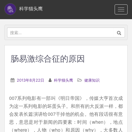
S
科学猫头鹰
TOGG
k
i
p
搜
t
索：
o
m
肠易激综合征的原因
a
i
n
2013年8月22日
科学猫头鹰
健康知识
c
o
007系列电影有一部叫《明日帝国》，传媒大亨首次成
n
为这一系列电影的坏蛋头子。和所有的大反派一样，都
t
会发表长篇演讲给007干掉他的机会。他有段话很有意
e
思，意思是对于新闻的四要素：时间（when），地点
n
（where），人物（who）和原因（why），大多数人
t