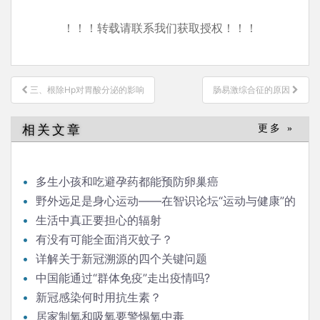
！！！转载请联系我们获取授权！！！
文
三、根除Hp对胃酸分泌的影响
肠易激综合征的原因
章
导
相关文章
更多 »
航
多生小孩和吃避孕药都能预防卵巢癌
野外远足是身心运动——在智识论坛“运动与健康”的
发言
生活中真正要担心的辐射
有没有可能全面消灭蚊子？
详解关于新冠溯源的四个关键问题
中国能通过“群体免疫”走出疫情吗?
新冠感染何时用抗生素？
居家制氧和吸氧要警惕氧中毒