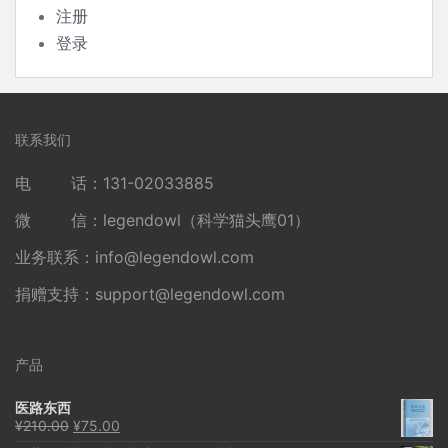
注册
登录
联系我们
电 话：131-02033885
微 信：legendowl（科学猫头鹰01）
业务联系：
info@legendowl.com
捐赠支持：
support@legendowl.com
产品
医路东西
原
当
¥
210.00
¥
75.00
价
前