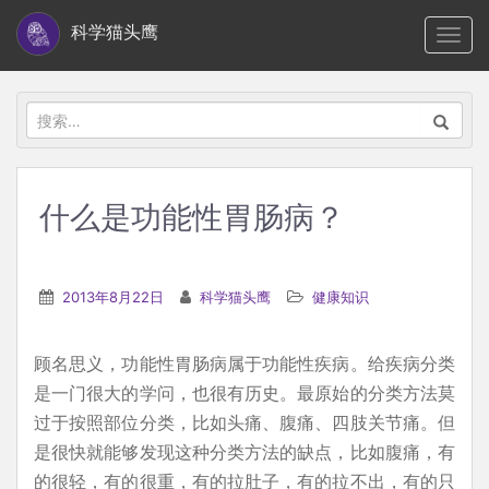
S
科学猫头鹰
TOGG
k
i
p
搜
t
索：
o
m
什么是功能性胃肠病？
a
i
n
2013年8月22日
科学猫头鹰
健康知识
c
o
顾名思义，功能性胃肠病属于功能性疾病。给疾病分类
n
是一门很大的学问，也很有历史。最原始的分类方法莫
t
过于按照部位分类，比如头痛、腹痛、四肢关节痛。但
e
是很快就能够发现这种分类方法的缺点，比如腹痛，有
n
的很轻，有的很重，有的拉肚子，有的拉不出，有的只
t