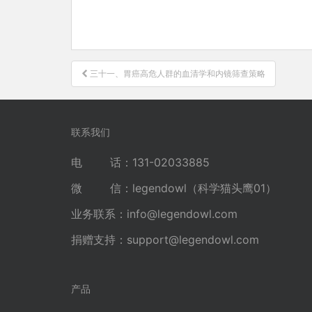
文
三十一、胃癌高危人群的血清学和内镜筛查策略
章
导
航
联系我们
电 话：131-02033885
微 信：legendowl（科学猫头鹰01）
业务联系：
info@legendowl.com
捐赠支持：
support@legendowl.com
产品