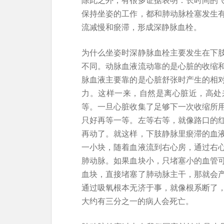
保持坐姿的工作，都和肺动脉栓塞发生
流减慢和瘀滞，形成深静脉血栓。
为什么坐姿时深静脉血栓主要发生在下
不同。动脉血液流动靠的是心脏的收缩
脉血液主要靠的是心脏舒张时产生的相
力。这样一来，自然是离心脏近，高处
等。一旦心脏收集了足够下一次收缩所
只好再等一等。左等右等，就像路口的
再动了。就这样，下肢静脉里瘀滞的血
一小块，随着血液流到右心房，通过右
肺动脉。如果血块小，只堵塞小的血管
血块，直接堵塞了肺动脉主干，那就会
通过吸氧根本无济于事，就像根系断了
大约有三分之一的病人会死亡。