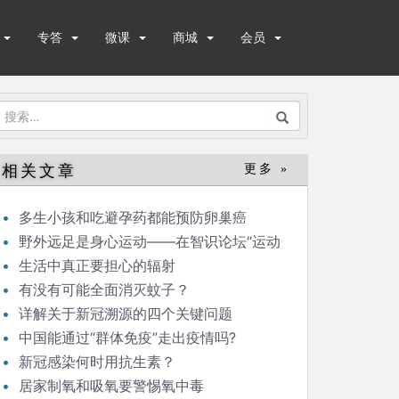
专答
微课
商城
会员
搜
索：
相关文章
更多 »
多生小孩和吃避孕药都能预防卵巢癌
野外远足是身心运动——在智识论坛“运动
与健康”的发言
生活中真正要担心的辐射
有没有可能全面消灭蚊子？
详解关于新冠溯源的四个关键问题
中国能通过“群体免疫”走出疫情吗?
新冠感染何时用抗生素？
居家制氧和吸氧要警惕氧中毒