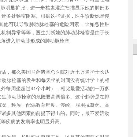
动脉明显扩张，进一步核素灌注扫描显示她的肺部多
血管多处狭窄阻塞。根据这些证据，医生诊断她是慢
其他可以导致肺动脉栓塞的危险因素，比如恶性肿
血机制异常等等，医生判断她的肺动脉栓塞是由于长
脱落进入肺动脉形成的肺动脉栓塞。
的话，那么美国马萨诸塞总医院对近七万名护士长达
肺动脉栓塞的发生和每天坐的时间没有统计学上的相
外每周坐超过41个小时），相比最爱活动的一万多
发生肺动脉栓塞的危险要高两倍多。这个趋势是在排
情况、种族、配偶教育程度、停经、服用抗凝药、高
等诸多其他因素的前提下得出的。同时，最不爱活动
压等疾病的发病率也明显升高。
飞行旅行、长时间的电脑工作，以及其他需要长时间