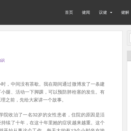
首页
健闻
议健
健解
知识
小时，中间没有茶歇。我在期间通过微博发了一条建
下小腿、活动一下脚踝，可以预防肺栓塞的发生。有
原理之前，先给大家讲一个故事。
医学院收治了一名32岁的女性患者，住院的原因是活
经持续了十年，在这十年里她的症状越来越重。这个
就开始从事这个工作，每天大约有12个小时坐在地