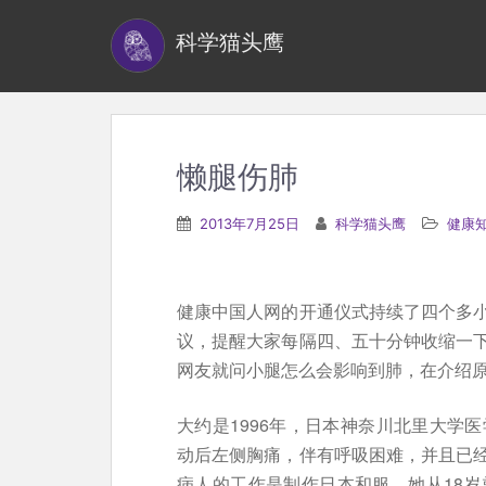
S
科学猫头鹰
k
i
p
t
o
懒腿伤肺
m
a
2013年7月25日
科学猫头鹰
健康
i
n
c
健康中国人网的开通仪式持续了四个多
o
议，提醒大家每隔四、五十分钟收缩一
n
网友就问小腿怎么会影响到肺，在介绍
t
e
大约是1996年，日本神奈川北里大学
n
动后左侧胸痛，伴有呼吸困难，并且已
t
病人的工作是制作日本和服。她从18岁