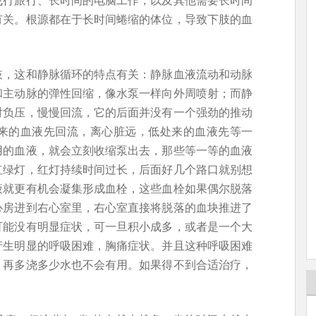
有关。根源都在于长时间蜷缩的体位，导致下肢的血
肢，这和静脉循环的特点有关：静脉血液流动和动脉
和主动脉的弹性回缩，像水泵一样向外周喷射；而静
对负压，慢慢回流，它的后面并没有一个强劲的推动
来的血液先回流，离心脏远，低处来的血液先等一
用的血液，就会立刻收缩泵出去，那些等一等的血液
红绿灯，红灯持续时间过长，后面好几个路口就别想
液就更有机会凝集形成血栓，这些血栓如果偶尔脱落
心房进到右心室里，右心室直接将脱落的血块推进了
可能没有明显症状，可一旦积小成多，或者是一个大
产生明显的呼吸困难，胸痛症状。并且这种呼吸困难
，再多浇多少水也不会有用。如果得不到合适治疗，