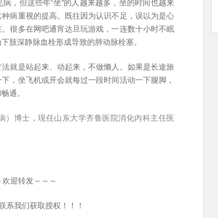
病，但这些年“坐”的人越来越多，坐的时间也越来
这种病重视的提高。既往因为认识不足，误以为是心
在。很多在网吧通宵达旦玩游戏，一连数十小时不眠
为下肢深静脉血栓形成导致的肺动脉栓塞。
方法就是站起来、动起来，不做懒人。如果是长途旅
一下，坐飞机或开会就每过一段时间活动一下腿脚，
和畅通。
病）博士，现任山东大学齐鲁医院消化内科主任医
～欢迎转发～～～
联系我们获取授权！！！